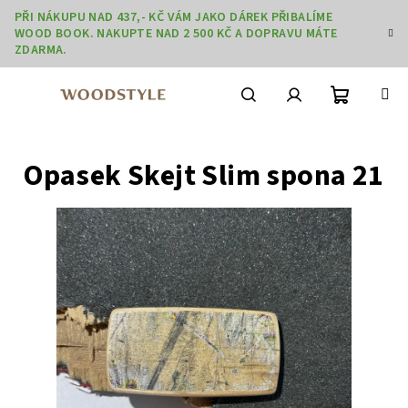
Přejít
PŘI NÁKUPU NAD 437,- KČ VÁM JAKO DÁREK PŘIBALÍME
na
WOOD BOOK. NAKUPTE NAD 2 500 KČ A DOPRAVU MÁTE
obsah
ZDARMA.
Nákupní
Hledat
Přihlášení
Opasek Skejt Slim spona 21
košík