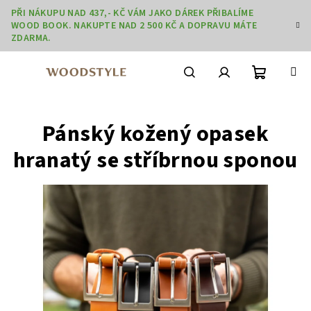
Přejít
PŘI NÁKUPU NAD 437,- KČ VÁM JAKO DÁREK PŘIBALÍME
na
WOOD BOOK. NAKUPTE NAD 2 500 KČ A DOPRAVU MÁTE
obsah
ZDARMA.
Nákupní
Hledat
Přihlášení
Pánský kožený opasek
košík
hranatý se stříbrnou sponou