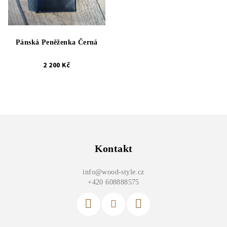
Pánská Peněženka Černá
2 200 Kč
Z
á
p
Kontakt
a
info
@
wood-style.cz
t
+420 608888575
í