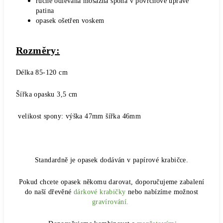
ručně odlévaná mosazná spona v povrchové úpravě
patina
opasek ošetřen voskem
Rozměry:
Délka 85-120 cm
Šířka opasku 3,5 cm
velikost spony: výška 47mm šířka 46mm
Standardně je opasek dodáván v papírové krabičce.
Pokud chcete opasek někomu darovat, doporučujeme zabalení
do naší dřevěné
dárkové krabičky
nebo nabízíme možnost
gravírování.