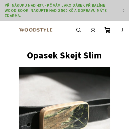
Přejít
PŘI NÁKUPU NAD 437,- KČ VÁM JAKO DÁREK PŘIBALÍME
na
WOOD BOOK. NAKUPTE NAD 2 500 KČ A DOPRAVU MÁTE
obsah
ZDARMA.
Nákupní
Hledat
Přihlášení
Opasek Skejt Slim
košík