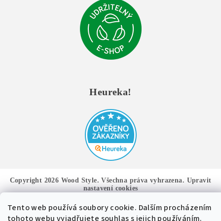
Heureka!
Copyright 2026
Wood Style
. Všechna práva vyhrazena.
Upravit
nastavení cookies
Tento web používá soubory cookie. Dalším procházením
Vytvořil Shoptet
tohoto webu vyjadřujete souhlas s jejich používáním.