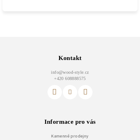
Z
á
p
Kontakt
a
info
@
wood-style.cz
t
+420 608888575
í
Informace pro vás
Kamenné prodejny