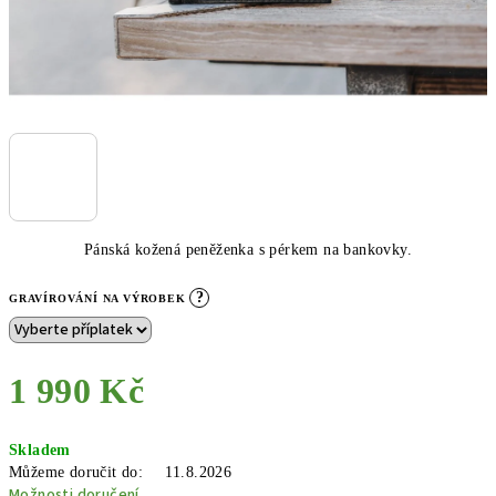
Pánská kožená peněženka s pérkem na bankovky.
?
GRAVÍROVÁNÍ NA VÝROBEK
1 990 Kč
Měrná
Skladem
cena:
Můžeme doručit do:
11.8.2026
Možnosti doručení