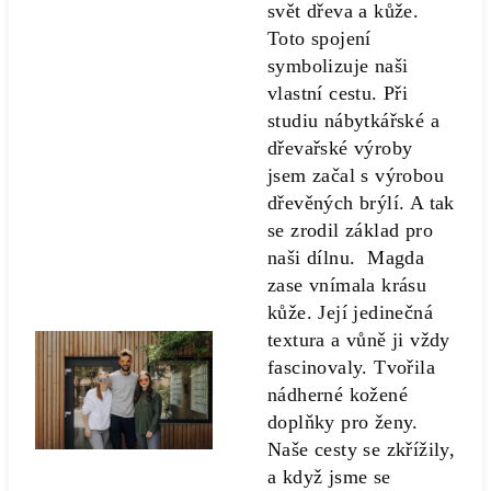
svět dřeva a kůže.
Toto spojení
symbolizuje naši
vlastní cestu. Při
studiu nábytkářské a
dřevařské výroby
jsem začal s výrobou
dřevěných brýlí. A tak
se zrodil základ pro
naši dílnu. Magda
zase vnímala krásu
kůže. Její jedinečná
textura a vůně ji vždy
fascinovaly. Tvořila
nádherné kožené
doplňky pro ženy.
Naše cesty se zkřížily,
a když jsme se