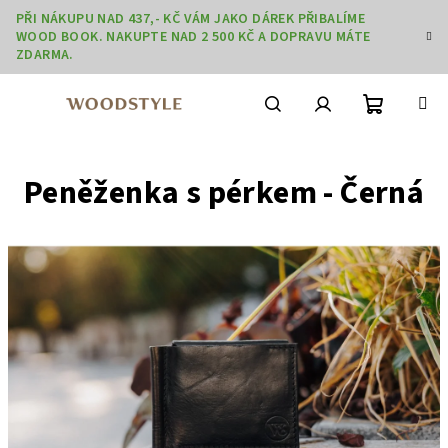
Přejít
PŘI NÁKUPU NAD 437,- KČ VÁM JAKO DÁREK PŘIBALÍME
na
WOOD BOOK. NAKUPTE NAD 2 500 KČ A DOPRAVU MÁTE
obsah
ZDARMA.
Nákupní
Hledat
Přihlášení
Peněženka s pérkem - Černá
košík