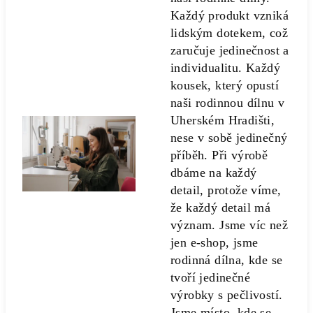
Každý produkt vzniká
lidským dotekem, což
zaručuje jedinečnost a
individualitu. Každý
kousek, který opustí
naši rodinnou dílnu v
Uherském Hradišti,
nese v sobě jedinečný
příběh. Při výrobě
dbáme na každý
detail, protože víme,
že každý detail má
význam. Jsme víc než
jen e-shop, jsme
rodinná dílna, kde se
tvoří jedinečné
výrobky s pečlivostí.
Jsme místo, kde se