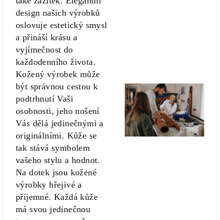
také zážitek. Elegantní
design našich výrobků
oslovuje estetický smysl
a přináší krásu a
vyjímečnost do
každodenního života.
Kožený výrobek může
být správnou cestou k
podtrhnutí Vaši
osobnosti, jeho nošení
Vás dělá jedinečnými a
originálními. Kůže se
tak stává symbolem
vašeho stylu a hodnot.
Na dotek jsou kožené
výrobky hřejivé a
příjemné. Každá kůže
má svou jedinečnou