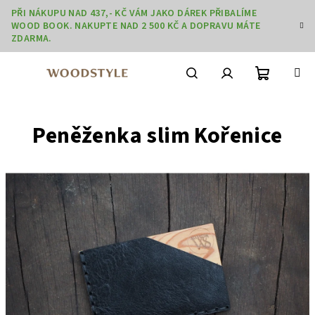
Přejít
PŘI NÁKUPU NAD 437,- KČ VÁM JAKO DÁREK PŘIBALÍME
na
WOOD BOOK. NAKUPTE NAD 2 500 KČ A DOPRAVU MÁTE
obsah
ZDARMA.
Nákupní
Hledat
Přihlášení
Peněženka slim Kořenice
košík