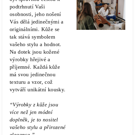
podtrhnutí Vaši
osobnosti, jeho nošení
Vás dělá jedinečnými a
originálními. Kůže se
tak stává symbolem
vašeho stylu a hodnot.
Na dotek jsou kožené
výrobky hřejivé a
příjemné. Každá kůže
má svou jedinečnou
texturu a vzor, což
vytváří unikátní kousky.
“Výrobky z kůže jsou
více než jen módní
doplněk, je to nositel
vašeho stylu a přirozené
elegance.”