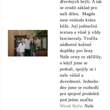
dřevěných brýlí. A tak
se zrodil základ pro
naši dílnu. Magda
zase vnímala krásu
kůže. Její jedinečná
textura a vůně ji vždy
fascinovaly. Tvořila
nádherné kožené
doplňky pro ženy.
Naše cesty se zkřížily,
a když jsme se
potkali, spojily se i
naše vášně a
dovednosti. Jednoho
dne jsme se rozhodli
pro spojení produktů
pod jednu značku
Wood Style
. Naše