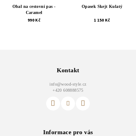
Obal na cestovní pas -
Opasek Skejt Kulatý
Caramel
990 Kč
1 150 Kč
Z
á
p
Kontakt
a
info
@
wood-style.cz
t
+420 608888575
í
Informace pro vás