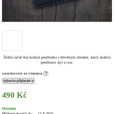
Štíhlá ručně šitá kožená peněženka s dřevěným středem, který dodává
peněžence styl a tvar.
?
GRAVÍROVÁNÍ NA VÝROBEK
490 Kč
Měrná
Skladem
cena:
Můžeme doručit do:
13.8.2026