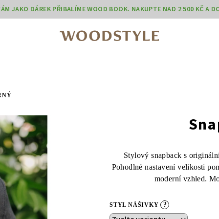
 VÁM JAKO DÁREK PŘIBALÍME WOOD BOOK. NAKUPTE NAD 2 500 KČ A 
RNÝ
Sna
Stylový snapback s originál
Pohodlné nastavení velikosti pom
moderní vzhled. Mo
?
STYL NÁŠIVKY