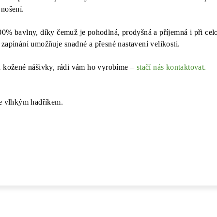
 nošení.
00% bavlny, díky čemuž je pohodlná, prodyšná a příjemná i při ce
 zapínání umožňuje snadné a přesné nastavení velikosti.
n kožené nášivky, rádi vám ho vyrobíme –
stačí nás kontaktovat.
te vlhkým hadříkem.