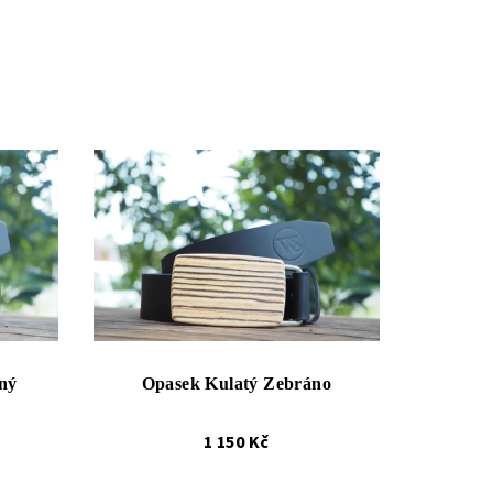
ný
Opasek Kulatý Zebráno
1 150 Kč