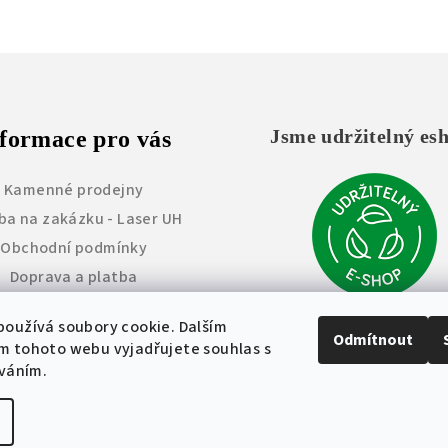
Jsme udržitelný es
formace pro vás
Kamenné prodejny
ba na zakázku - Laser UH
Obchodní podmínky
Doprava a platba
Vrácení zboží
oužívá soubory cookie. Dalším
měna a úprava výrobků
Odmítnout
m tohoto webu vyjadřujete souhlas s
Reklamace
íváním.
Copyright 2026
Wo