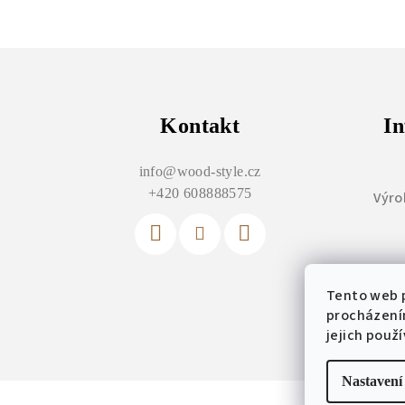
Z
á
p
Kontakt
In
a
info
@
wood-style.cz
t
+420 608888575
Výro
í
Tento web p
Vý
procházení
jejich použ
Nastavení