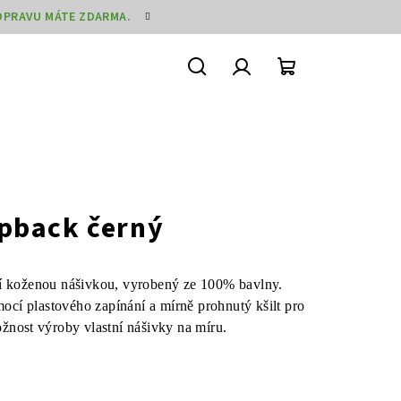
DOPRAVU MÁTE ZDARMA.
Hledat
Přihlášení
Nákupní
košík
pback černý
ní koženou nášivkou, vyrobený ze 100% bavlny.
ocí plastového zapínání a mírně prohnutý kšilt pro
žnost výroby vlastní nášivky na míru.