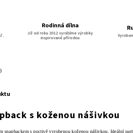
Rodinná dílna
Ru
Již od roku 2012 vyrábíme výrobky
č.
Vyroben
inspirované přírodou
)
uktu
apback s koženou nášivkou
ním snapbackem s poctivě vyrobenou koženou nášivkou. Ideální pa