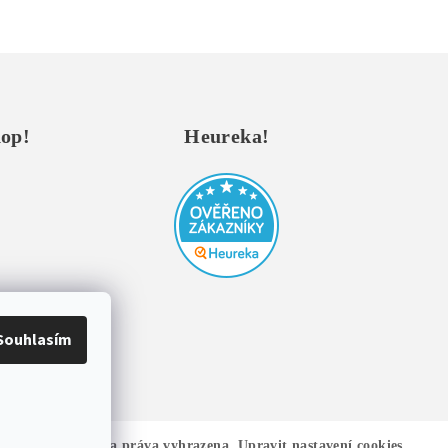
hop!
Heureka!
Souhlasím
od Style
. Všechna práva vyhrazena.
Upravit nastavení cookies