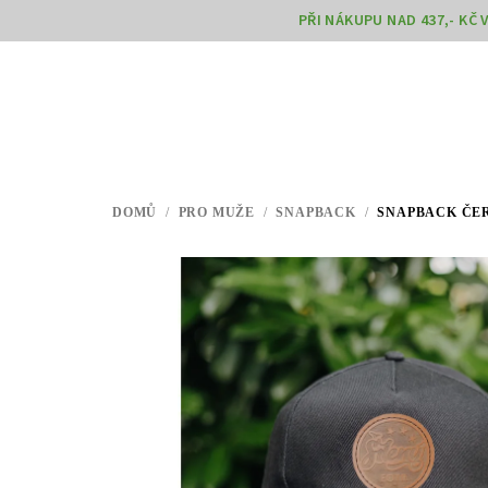
Přejít
PŘI NÁKUPU NAD 437,- KČ
na
obsah
DOMŮ
/
PRO MUŽE
/
SNAPBACK
/
SNAPBACK ČE