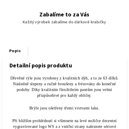
Zabalíme to za Vás
Každý výrobek zabalíme do dárkové krabičky
Popis
Detailní popis produktu
Dřevěné rýle jsou vyrobeny z kvalitních dýh, a to ze 63 dílků.
Následně slepeny a ručně broušeny a frézovány do konečné
podoby. Díky kvalitním flexibilním pantům jsou velmi
přizpůsobivé pro každý obličej.
Brýle jsou ošetřeny třemi vrstvami laku.
Při bližším prohlédnutí si všimnete na levé nožičce decentní
vygravírované logo WS a z vnitřní strany naleznete sériové