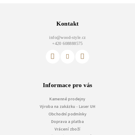
Z
á
p
Kontakt
a
info
@
wood-style.cz
t
+420 608888575
í
Informace pro vás
Kamenné prodejny
Výroba na zakázku - Laser UH
Obchodní podmínky
Doprava a platba
Vrácení zboží