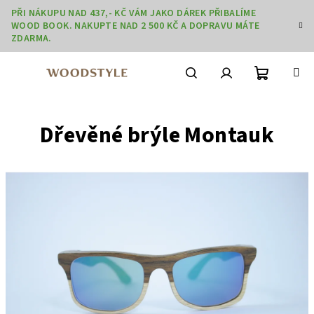
Přejít
PŘI NÁKUPU NAD 437,- KČ VÁM JAKO DÁREK PŘIBALÍME
na
WOOD BOOK. NAKUPTE NAD 2 500 KČ A DOPRAVU MÁTE
obsah
ZDARMA.
Nákupní
Hledat
Přihlášení
Dřevěné brýle Montauk
košík