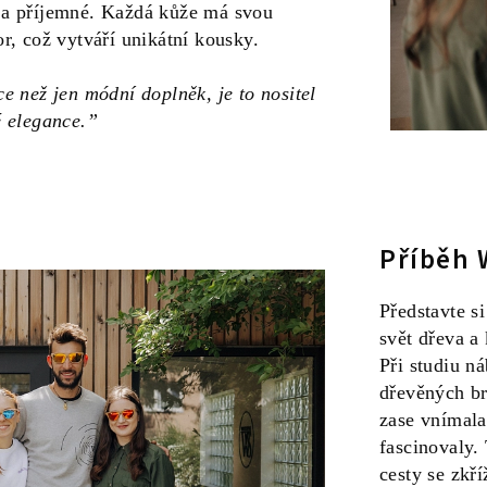
 a příjemné. Každá kůže má svou
or, což vytváří unikátní kousky.
e než jen módní doplněk, je to nositel
é elegance.”
Příběh 
Představte si
svět dřeva a 
Při studiu n
dřevěných br
zase vnímala
fascinovaly.
cesty se zkří