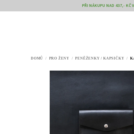
Přejít
PŘI NÁKUPU NAD 437,- KČ
na
obsah
DOMŮ
/
PRO ŽENY
/
PENĚŽENKY / KAPSIČKY
/
K