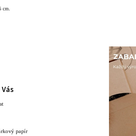
5 cm.
 Vás
at
árkový papír