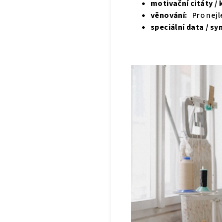
motivační citáty /
věnování:
Pro nej
speciální data / 