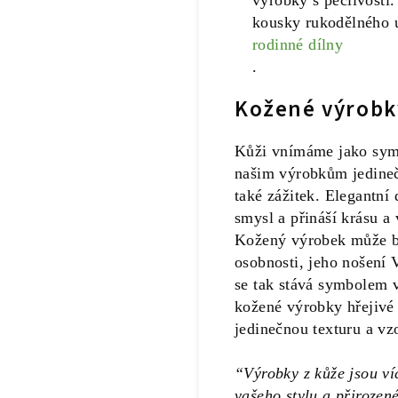
výrobky s pečlivostí.
kousky rukodělného 
rodinné dílny
.
Kožené výrobk
Kůži vnímáme jako symbo
našim výrobkům jedinečn
také zážitek. Elegantní
smysl a přináší krásu a
Kožený výrobek může bý
osobnosti, jeho nošení 
se tak stává symbolem v
kožené výrobky hřejivé
jedinečnou texturu a vz
“Výrobky z kůže jsou víc
vašeho stylu a přirozen