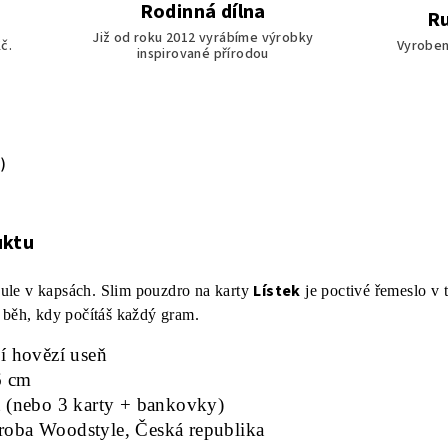
Rodinná dílna
Ru
Již od roku 2012 vyrábíme výrobky
č.
Vyroben
inspirované přírodou
)
uktu
Lístek
le v kapsách. Slim pouzdro na karty
je poctivé řemeslo v t
 běh, kdy počítáš každý gram.
í hovězí useň
6 cm
t (nebo 3 karty + bankovky)
oba Woodstyle, Česká republika