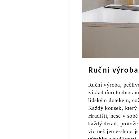
Ruční výroba
Ruční výroba, pečliv
základními hodnotami
lidským dotekem, což 
Každý kousek, který 
Hradišti, nese v sob
každý detail, protož
víc než jen e-shop, j