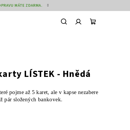
DOPRAVU MÁTE ZDARMA.
Hledat
Přihlášení
Nákupní
košík
karty LÍSTEK - Hnědá
teré pojme až 5 karet, ale v kapse nezabere
ež pár složených bankovek.