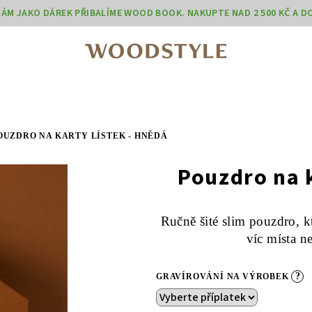
 VÁM JAKO DÁREK PŘIBALÍME WOOD BOOK. NAKUPTE NAD 2 500 KČ A 
OUZDRO NA KARTY LÍSTEK - HNĚDÁ
Pouzdro na 
Ručně šité slim pouzdro, k
víc místa n
?
GRAVÍROVÁNÍ NA VÝROBEK