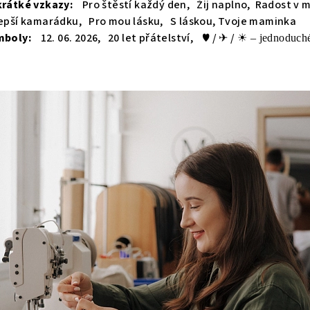
 krátké vzkazy:
Pro štěstí každý den, Žij naplno, Radost v 
lepší kamarádku, Pro mou lásku, S láskou, Tvoje maminka
symboly:
12. 06. 2026, 20 let přátelství, ♥ / ✈ / ☀
– jednoduché