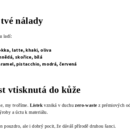
 tvé nálady
u ladí:
ka, latte, khaki, oliva
hnědá, skořice, bílá
ramel, pistacchio, modrá, červená
st vtisknutá do kůže
e, my tvoříme.
Lístek
vzniká v duchu
zero-waste
z prémiových od
výroby a úctu k materiálu.
n pouzdro, ale i dobrý pocit, že dáváš přírodě druhou šanci.