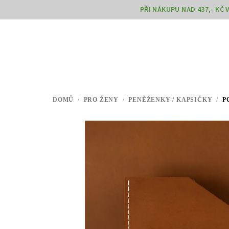
Přejít
PŘI NÁKUPU NAD 437,- KČ
na
obsah
DOMŮ
/
PRO ŽENY
/
PENĚŽENKY / KAPSIČKY
/
P