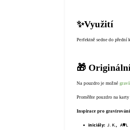
✨Využití
Perfektně sedne do přední k
🎁 Origináln
Na pouzdro je možné
graví
Proměňte pouzdro na karty 
Inspirace pro gravírování
iniciály:
J. K., A♥L