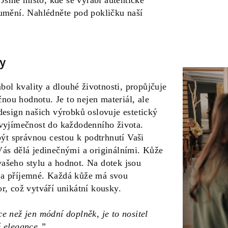
 Jsme místo, kde se vyrábí autentické
umění. Nahlédněte pod pokličku naší
y
l kvality a dlouhé životnosti, propůjčuje
ou hodnotu. Je to nejen materiál, ale
 design našich výrobků oslovuje estetický
 vyjímečnost do každodenního života.
t správnou cestou k podtrhnutí Vaši
Vás dělá jedinečnými a originálními. Kůže
ašeho stylu a hodnot. Na dotek jsou
 a příjemné. Každá kůže má svou
or, což vytváří unikátní kousky.
e než jen módní doplněk, je to nositel
é elegance.”