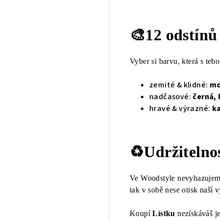
🎨12 odstínů
Vyber si barvu, která s tebo
zemité & klidné:
mok
nadčasové:
černá, 
hravé & výrazné:
ka
♻️Udržitelno
Ve Woodstyle nevyhazujem
tak v sobě nese otisk naší 
Koupí
Lístku
nezískáváš je