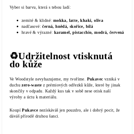
Vyber si barvu, která s tebou ladí:
zemité & klidné:
mokka, latte, khaki, oliva
nadčasové:
černá, hnědá, skořice, bílá
hravé & výrazné:
karamel, pistacchio, modrá, červená
♻️Udržitelnost vtisknutá
do kůže
Ve Woodstyle nevyhazujeme, my tvoříme.
Pukavec
vzniká v
duchu
zero-waste
z prémiových odřezků kůže, které by jinak
skončily v odpadu. Každý kus tak v sobě nese otisk naší
výroby a úctu k materiálu.
Koupí
Pukavce
nezískáváš jen pouzdro, ale i dobrý pocit, že
dáváš přírodě druhou šanci.