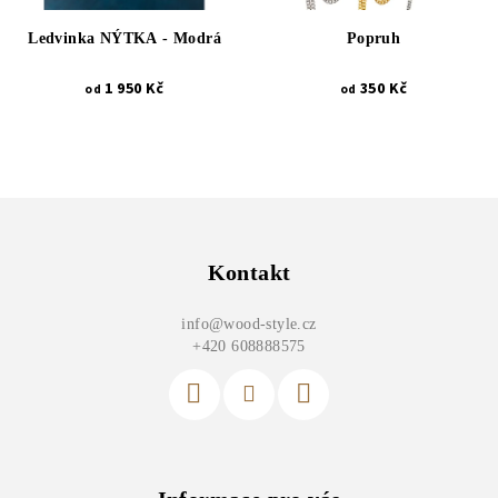
Ledvinka NÝTKA - Modrá
Popruh
1 950 Kč
350 Kč
od
od
Z
á
p
Kontakt
a
info
@
wood-style.cz
t
+420 608888575
í