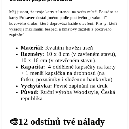
Měj jistotu, že tvoje karty zůstanou na svém místě. Pouzdro na
karty
Pukavec
dostal jméno podle poctivého „cvaknutí“
kovového druku, které doprovází každé otevření. Pro ty, kteří
vyžadují maximální bezpečí a hmatový zážitek z poctivého
zapínání.
Materiál:
Kvalitní hovězí useň
Rozměry:
10 x 8 cm (v zavřeném stavu),
10 x 16 cm (v otevřeném stavu).
Kapacita:
4 oddělené kapsičky na karty
+ 1 menší kapsička na drobnosti (na
fotku, poznámky i složenou bankovku)
Vychytávka:
Pevné zapínání na druk
Původ:
Ruční výroba Woodstyle, Česká
republika
🎨12 odstínů tvé nálady