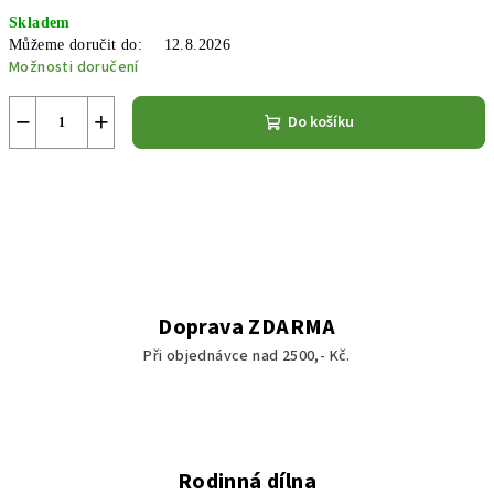
Měrná
Skladem
cena:
Můžeme doručit do:
12.8.2026
Možnosti doručení
−
+
Do košíku
Doprava ZDARMA
Při objednávce nad 2500,- Kč.
Rodinná dílna