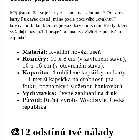
Měj jistotu, že tvoje karty zůstanou na svém místě. Pouzdro na
karty
Pukavec
dostal jméno podle poctivého „cvaknutí“
kovového druku, které doprovází každé otevření. Pro ty, kteří
vyžadují maximální bezpečí a hmatový zážitek z poctivého
zapínání.
Materiál:
Kvalitní hovězí useň
Rozměry:
10 x 8 cm (v zavřeném stavu),
10 x 16 cm (v otevřeném stavu).
Kapacita:
4 oddělené kapsičky na karty
+ 1 menší kapsička na drobnosti (na
fotku, poznámky i složenou bankovku)
Vychytávka:
Pevné zapínání na druk
Původ:
Ruční výroba Woodstyle, Česká
republika
🎨12 odstínů tvé nálady