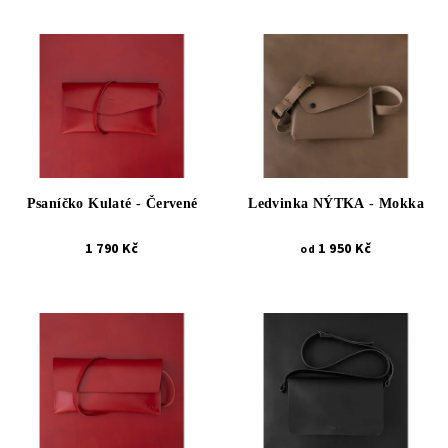
Psaníčko Kulaté - Červené
Ledvinka NÝTKA - Mokka
1 790 Kč
1 950 Kč
od