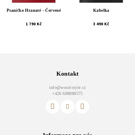
Psaníčko Hranaté - Červené
Kabelka
1 790 Kč
3 490 Kč
Z
á
p
Kontakt
a
info
@
wood-style.cz
t
+420 608888575
í