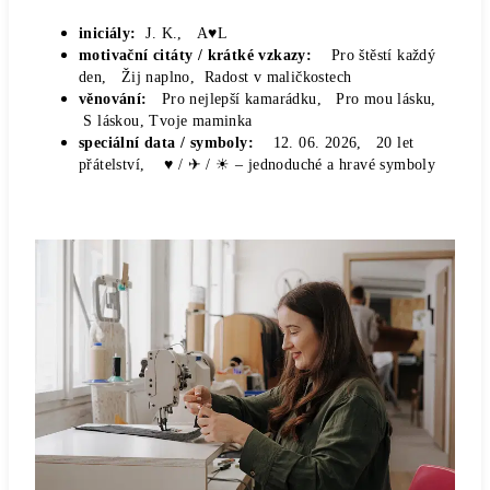
iniciály:
J. K., A♥L
motivační citáty / krátké vzkazy:
Pro štěstí každý
den, Žij naplno, Radost v maličkostech
věnování:
Pro nejlepší kamarádku, Pro mou lásku,
S láskou, Tvoje maminka
speciální data / symboly:
12. 06. 2026, 20 let
přátelství, ♥ / ✈ / ☀
– jednoduché a hravé symboly