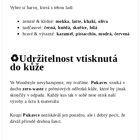
Vyber si barvu, která s tebou ladí:
zemité & klidné:
mokka, latte, khaki, oliva
nadčasové:
černá, hnědá, skořice, bílá
hravé & výrazné:
karamel, pistacchio, modrá, červená
♻️Udržitelnost vtisknutá
do kůže
Ve Woodstyle nevyhazujeme, my tvoříme.
Pukavec
vzniká v
duchu
zero-waste
z prémiových odřezků kůže, které by jinak
skončily v odpadu. Každý kus tak v sobě nese otisk naší
výroby a úctu k materiálu.
Koupí
Pukavce
nezískáváš jen pouzdro, ale i dobrý pocit, že
dáváš přírodě druhou šanci.