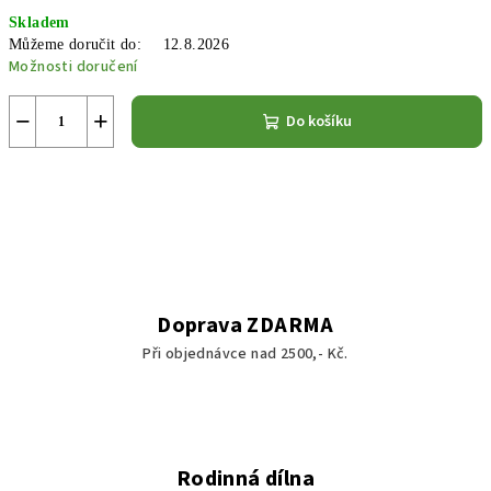
Měrná
Skladem
cena:
Můžeme doručit do:
12.8.2026
Možnosti doručení
−
+
Do košíku
Doprava ZDARMA
Při objednávce nad 2500,- Kč.
Rodinná dílna