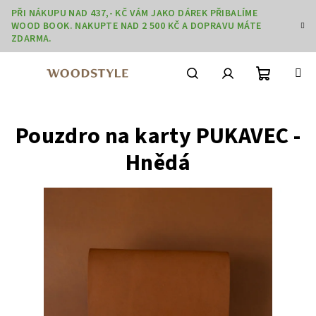
Přejít
PŘI NÁKUPU NAD 437,- KČ VÁM JAKO DÁREK PŘIBALÍME
na
WOOD BOOK. NAKUPTE NAD 2 500 KČ A DOPRAVU MÁTE
obsah
ZDARMA.
Nákupní
Hledat
Přihlášení
Pouzdro na karty PUKAVEC -
košík
Hnědá