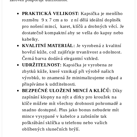
PRAKTICKÁ VELIKOST:
Kapsička je menšího
rozměru 9 x 7 cm a to z ní dělá ideální doplněk
pro nošení mincí, karet, klíčů a drobných věcí. Je
dostatečně kompaktní aby se vešla do kapsy nebo
kabelky.
KVALITNÍ MATERIÁL:
Je vyrobená z kvalitní
hovězí kůže, což zajišťuje trvanlivost a odolnost.
Černá barva dodává elegantní vzhled.
UDRŽITELNOST:
Kapsička je vyrobena ze
zbytků kůže, které vznikají při výrobě našich
výrobků, to znamená že minimalizujeme odpad a
přispíváme k udržitelnosti.
BEZPEČNÉ ULOŽENÍ MINCÍ A KLÍČŮ:
Díky
zapínání klopny na nýt a dírky pro kroužek na
klíče můžete mít všechny drobnosti pohromadě a
snadno dostupné. Plus jako bonus nebudete mít
mince vysypané v kabelce a zabráníte tak
poškrábání sklíčka u telefonu nebo vašich
oblíbených slunečních brýlí.