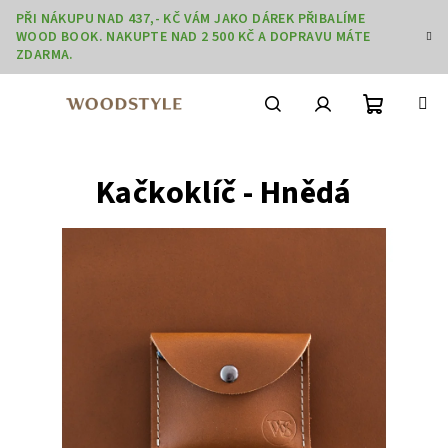
Přejít
PŘI NÁKUPU NAD 437,- KČ VÁM JAKO DÁREK PŘIBALÍME
na
WOOD BOOK. NAKUPTE NAD 2 500 KČ A DOPRAVU MÁTE
obsah
ZDARMA.
Nákupní
Hledat
Přihlášení
Kačkoklíč - Hnědá
košík