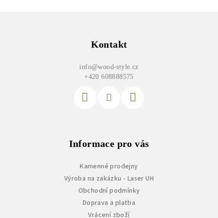
Z
á
p
Kontakt
a
info
@
wood-style.cz
t
+420 608888575
í
Informace pro vás
Kamenné prodejny
Výroba na zakázku - Laser UH
Obchodní podmínky
Doprava a platba
Vrácení zboží