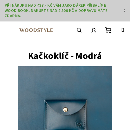
Přejít
PŘI NÁKUPU NAD 437,- KČ VÁM JAKO DÁREK PŘIBALÍME
na
WOOD BOOK. NAKUPTE NAD 2 500 KČ A DOPRAVU MÁTE
obsah
ZDARMA.
Nákupní
Hledat
Přihlášení
Kačkoklíč - Modrá
košík