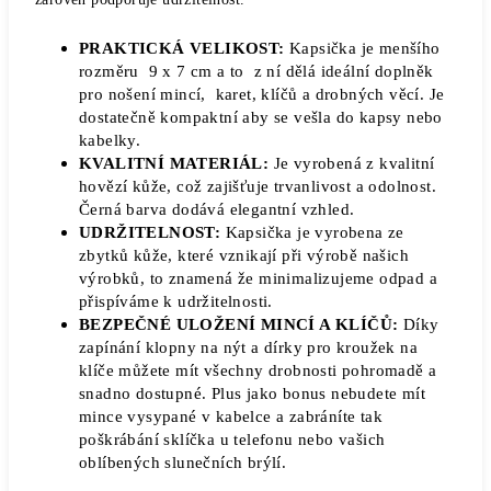
PRAKTICKÁ VELIKOST:
Kapsička je menšího
rozměru 9 x 7 cm a to z ní dělá ideální doplněk
pro nošení mincí, karet, klíčů a drobných věcí. Je
dostatečně kompaktní aby se vešla do kapsy nebo
kabelky.
KVALITNÍ MATERIÁL:
Je vyrobená z kvalitní
hovězí kůže, což zajišťuje trvanlivost a odolnost.
Černá barva dodává elegantní vzhled.
UDRŽITELNOST:
Kapsička je vyrobena ze
zbytků kůže, které vznikají při výrobě našich
výrobků, to znamená že minimalizujeme odpad a
přispíváme k udržitelnosti.
BEZPEČNÉ ULOŽENÍ MINCÍ A KLÍČŮ:
Díky
zapínání klopny na nýt a dírky pro kroužek na
klíče můžete mít všechny drobnosti pohromadě a
snadno dostupné. Plus jako bonus nebudete mít
mince vysypané v kabelce a zabráníte tak
poškrábání sklíčka u telefonu nebo vašich
oblíbených slunečních brýlí.