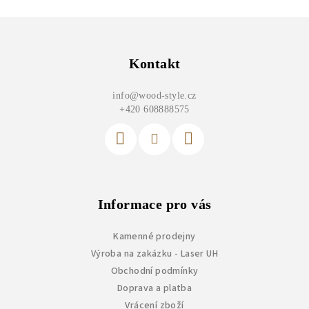
Z
á
p
Kontakt
a
info
@
wood-style.cz
t
+420 608888575
í
Informace pro vás
Kamenné prodejny
Výroba na zakázku - Laser UH
Obchodní podmínky
Doprava a platba
Vrácení zboží