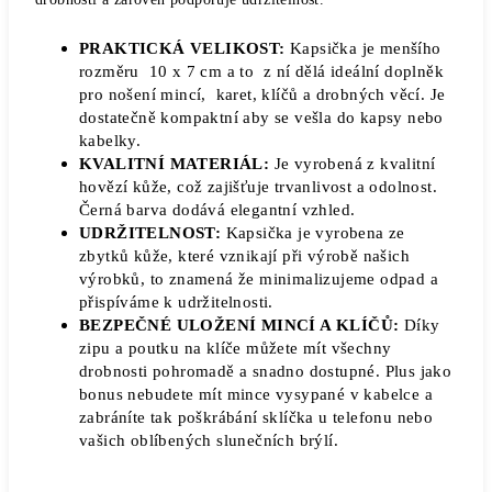
PRAKTICKÁ VELIKOST:
Kapsička je menšího
rozměru 10 x 7 cm a to z ní dělá ideální doplněk
pro nošení mincí, karet, klíčů a drobných věcí. Je
dostatečně kompaktní aby se vešla do kapsy nebo
kabelky.
KVALITNÍ MATERIÁL:
Je vyrobená z kvalitní
hovězí kůže, což zajišťuje trvanlivost a odolnost.
Černá barva dodává elegantní vzhled.
UDRŽITELNOST:
Kapsička je vyrobena ze
zbytků kůže, které vznikají při výrobě našich
výrobků, to znamená že minimalizujeme odpad a
přispíváme k udržitelnosti.
BEZPEČNÉ ULOŽENÍ MINCÍ A KLÍČŮ:
Díky
zipu a poutku na klíče můžete mít všechny
drobnosti pohromadě a snadno dostupné. Plus jako
bonus nebudete mít mince vysypané v kabelce a
zabráníte tak poškrábání sklíčka u telefonu nebo
vašich oblíbených slunečních brýlí.