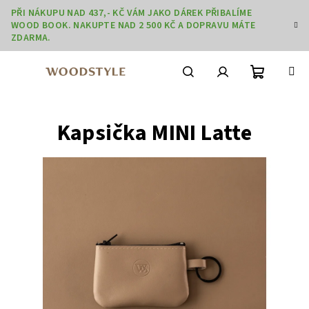
Přejít
PŘI NÁKUPU NAD 437,- KČ VÁM JAKO DÁREK PŘIBALÍME
na
WOOD BOOK. NAKUPTE NAD 2 500 KČ A DOPRAVU MÁTE
obsah
ZDARMA.
Nákupní
Hledat
Přihlášení
Kapsička MINI Latte
košík