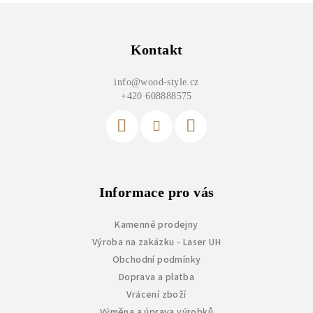
Z
á
p
Kontakt
a
info
@
wood-style.cz
t
+420 608888575
í
Informace pro vás
Kamenné prodejny
Výroba na zakázku - Laser UH
Obchodní podmínky
Doprava a platba
Vrácení zboží
Výměna a úprava výrobků