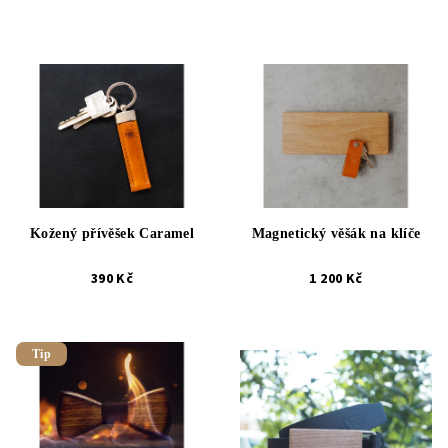
Kožený přívěšek Caramel
Magnetický věšák na klíče
390 Kč
1 200 Kč
Tip