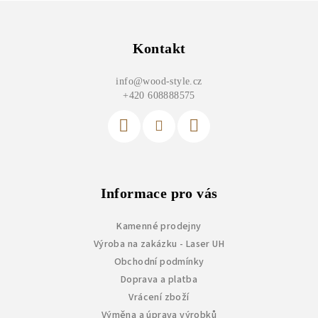
Z
á
p
Kontakt
a
info
@
wood-style.cz
t
+420 608888575
í
Informace pro vás
Kamenné prodejny
Výroba na zakázku - Laser UH
Obchodní podmínky
Doprava a platba
Vrácení zboží
Výměna a úprava výrobků