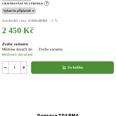
?
GRAVÍROVÁNÍ NA VÝROBEK
standardní cena:
2 551,50 Kč
–3 %
2 450 Kč
Měrná
Zvolte variantu
cena:
Můžeme doručit do:
Zvolte variantu
Možnosti doručení
−
+
Do košíku
Doprava ZDARMA