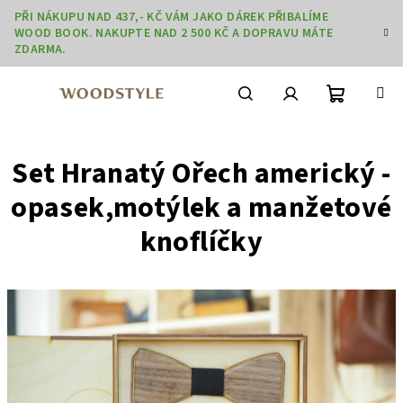
Přejít
PŘI NÁKUPU NAD 437,- KČ VÁM JAKO DÁREK PŘIBALÍME
na
WOOD BOOK. NAKUPTE NAD 2 500 KČ A DOPRAVU MÁTE
obsah
ZDARMA.
Nákupní
Hledat
Přihlášení
Set Hranatý Ořech americký -
košík
opasek,motýlek a manžetové
knoflíčky