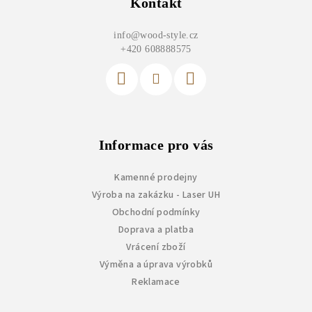
p
Kontakt
a
info
@
wood-style.cz
t
+420 608888575
í
Informace pro vás
Kamenné prodejny
Výroba na zakázku - Laser UH
Obchodní podmínky
Doprava a platba
Vrácení zboží
Výměna a úprava výrobků
Reklamace