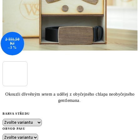
2 551,50
Kč
–3 %
Okouzli dřevěným setem a udělej z obyčejného chlapa neobyčejného
gentlemana.
BARVA STŘEDU
OBVOD PASU