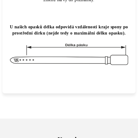
U našich opasků délka odpovídá vzdálenosti kraje spony po
prostřední dírku (nejde tedy o maximální délku opasku).
Z
á