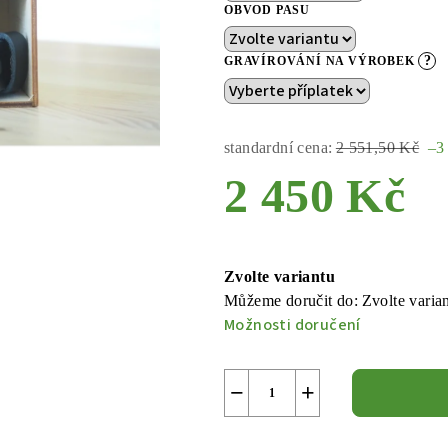
OBVOD PASU
?
GRAVÍROVÁNÍ NA VÝROBEK
standardní cena:
2 551,50 Kč
–3
2 450 Kč
Měrná
cena:
Zvolte variantu
Můžeme doručit do:
Zvolte varia
Možnosti doručení
−
+