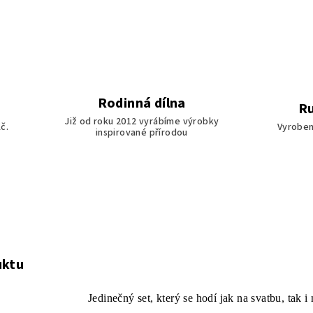
Rodinná dílna
Ru
Již od roku 2012 vyrábíme výrobky
č.
Vyroben
inspirované přírodou
uktu
Jedinečný set, který se hodí jak na svatbu, tak 