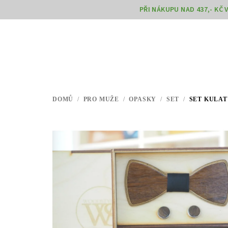
Přejít
PŘI NÁKUPU NAD 437,- KČ
na
obsah
DOMŮ
/
PRO MUŽE
/
OPASKY
/
SET
/
SET KULAT