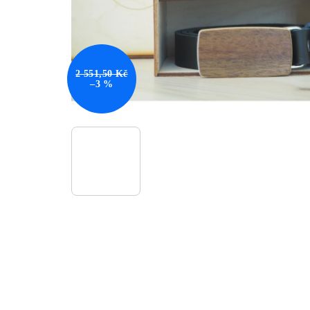
2 551,50 Kč
–3 %