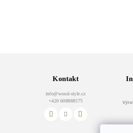
Z
á
p
Kontakt
In
a
info
@
wood-style.cz
t
+420 608888575
Výro
í