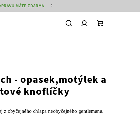
DOPRAVU MÁTE ZDARMA.
Hledat
Přihlášení
Nákupní
košík
ech - opasek,motýlek a
tové knoflíčky
ej z obyčejného chlapa neobyčejného gentlemana.