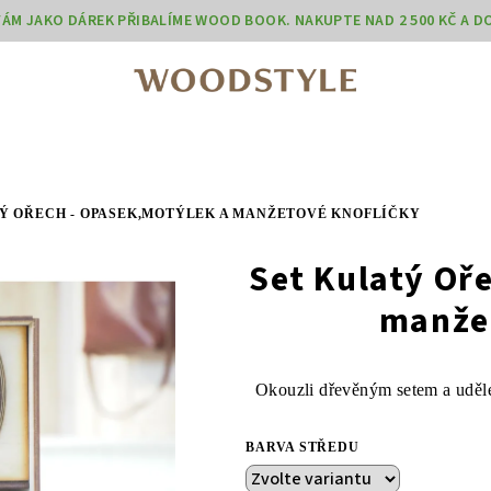
 VÁM JAKO DÁREK PŘIBALÍME WOOD BOOK. NAKUPTE NAD 2 500 KČ A 
Ý OŘECH - OPASEK,MOTÝLEK A MANŽETOVÉ KNOFLÍČKY
Set Kulatý Oř
manže
Okouzli dřevěným setem a uděl
BARVA STŘEDU