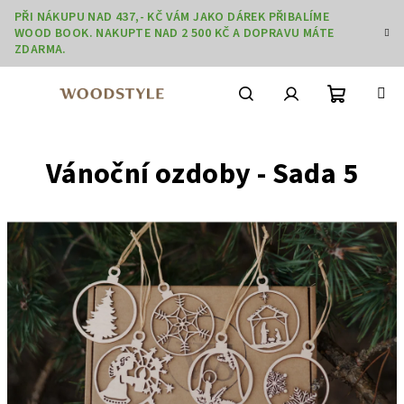
Přejít
PŘI NÁKUPU NAD 437,- KČ VÁM JAKO DÁREK PŘIBALÍME
na
WOOD BOOK. NAKUPTE NAD 2 500 KČ A DOPRAVU MÁTE
obsah
ZDARMA.
Nákupní
Hledat
Přihlášení
Vánoční ozdoby - Sada 5
košík