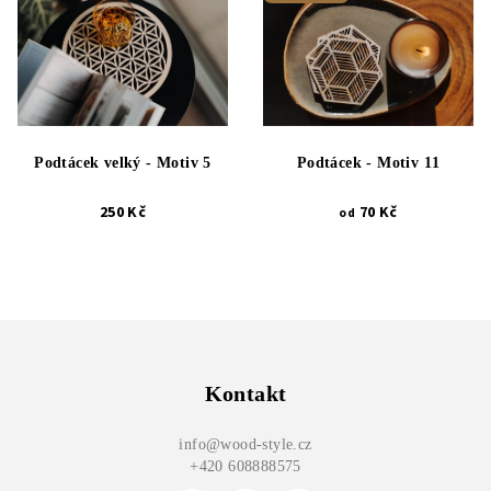
Podtácek velký - Motiv 5
Podtácek - Motiv 11
250 Kč
70 Kč
od
Z
á
p
Kontakt
a
info
@
wood-style.cz
t
+420 608888575
í