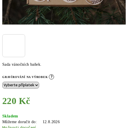
Sada vánočních baňek.
?
GRAVÍROVÁNÍ NA VÝROBEK
220 Kč
Měrná
Skladem
cena:
Můžeme doručit do:
12.8.2026
Možnosti doručení