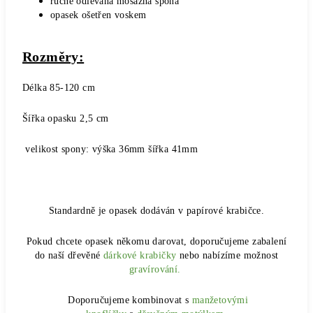
ručně odlévaná mosazná spona
opasek ošetřen voskem
Rozměry:
Délka 85-120 cm
Šířka opasku 2,5 cm
velikost spony: výška 36mm šířka 41mm
Standardně je opasek dodáván v papírové krabičce.
Pokud chcete opasek někomu darovat, doporučujeme zabalení
do naší dřevěné
dárkové krabičky
nebo nabízíme možnost
gravírování.
Doporučujeme kombinovat s
manžetovými