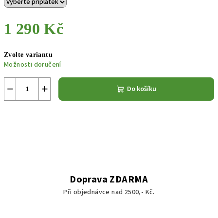
1 290 Kč
Měrná
Zvolte variantu
cena:
Možnosti doručení
−
+
Do košíku
Doprava ZDARMA
Při objednávce nad 2500,- Kč.