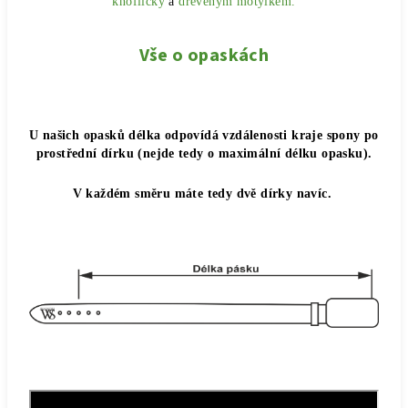
knoflíčky
a
dřevěným motýlkem.
Vše o opaskách
U našich opasků délka odpovídá vzdálenosti kraje spony po
prostřední dírku (nejde tedy o maximální délku opasku).
V každém směru máte tedy dvě dírky navíc.