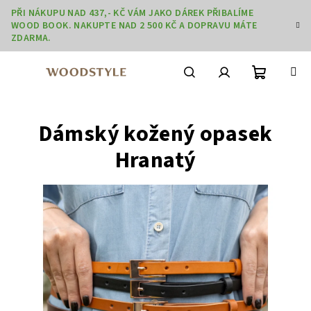
Přejít
PŘI NÁKUPU NAD 437,- KČ VÁM JAKO DÁREK PŘIBALÍME
na
WOOD BOOK. NAKUPTE NAD 2 500 KČ A DOPRAVU MÁTE
obsah
ZDARMA.
Nákupní
Hledat
Přihlášení
Dámský kožený opasek
košík
Hranatý