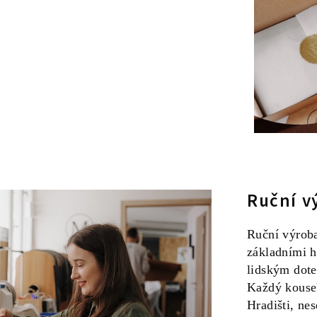
Ruční v
Ruční výroba
základními h
lidským dote
Každý kousek
Hradišti, ne