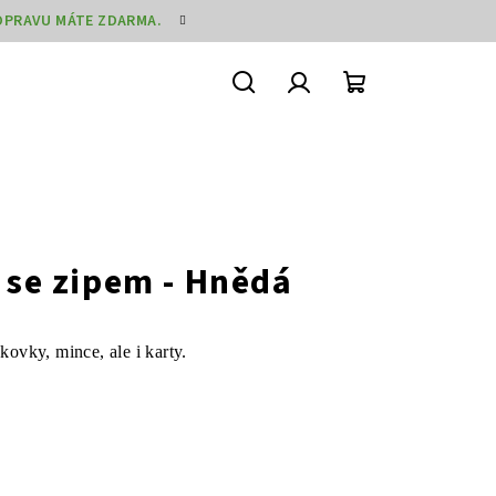
DOPRAVU MÁTE ZDARMA.
Hledat
Přihlášení
Nákupní
košík
 se zipem - Hnědá
ovky, mince, ale i karty.