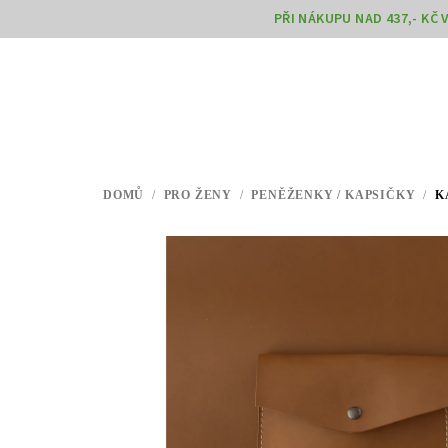
Přejít
PŘI NÁKUPU NAD 437,- KČ
na
obsah
DOMŮ
/
PRO ŽENY
/
PENĚŽENKY / KAPSIČKY
/
K