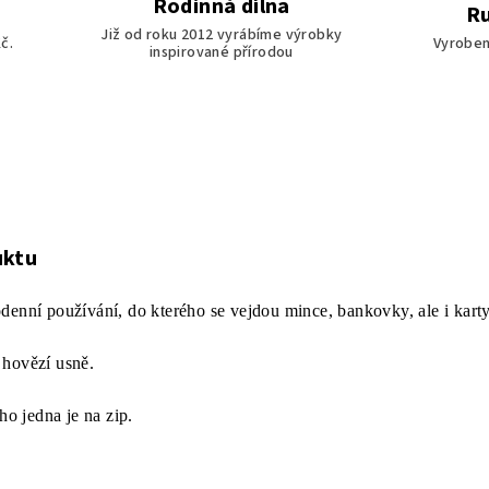
Rodinná dílna
Ru
Již od roku 2012 vyrábíme výrobky
č.
Vyroben
inspirované přírodou
uktu
denní používání, do kterého se vejdou mince, bankovky, ale i kart
 hovězí usně.
ho jedna je na zip.