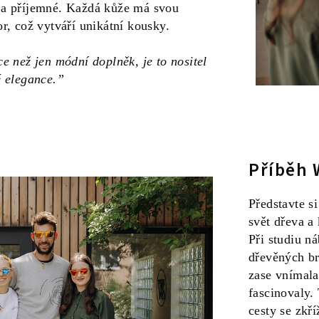
 a příjemné. Každá kůže má svou
or, což vytváří unikátní kousky.
e než jen módní doplněk, je to nositel
é elegance.”
Příběh 
Představte si
svět dřeva a 
Při studiu n
dřevěných br
zase vnímala
fascinovaly.
cesty se zkří