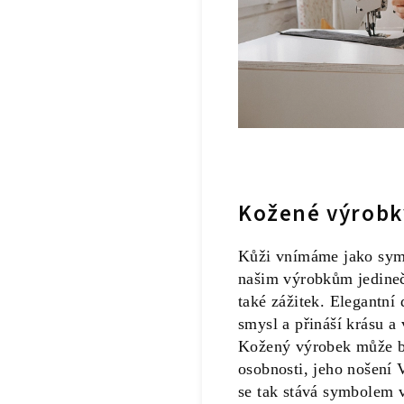
Kožené výrobk
Kůži vnímáme jako symbo
našim výrobkům jedinečn
také zážitek. Elegantní
smysl a přináší krásu a
Kožený výrobek může bý
osobnosti, jeho nošení 
se tak stává symbolem v