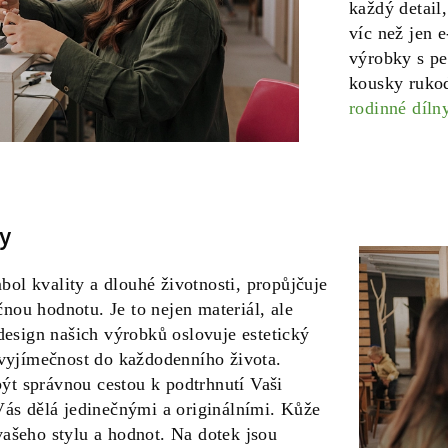
každý detail
víc než jen e
výrobky s pe
kousky rukod
rodinné díln
y
l kvality a dlouhé životnosti, propůjčuje
ou hodnotu. Je to nejen materiál, ale
 design našich výrobků oslovuje estetický
 vyjímečnost do každodenního života.
t správnou cestou k podtrhnutí Vaši
Vás dělá jedinečnými a originálními. Kůže
ašeho stylu a hodnot. Na dotek jsou