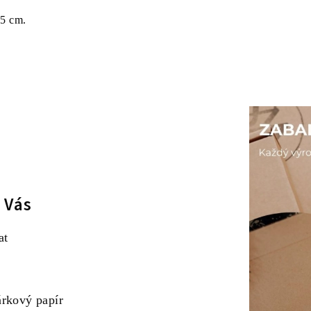
,5 cm.
 Vás
at
árkový papír