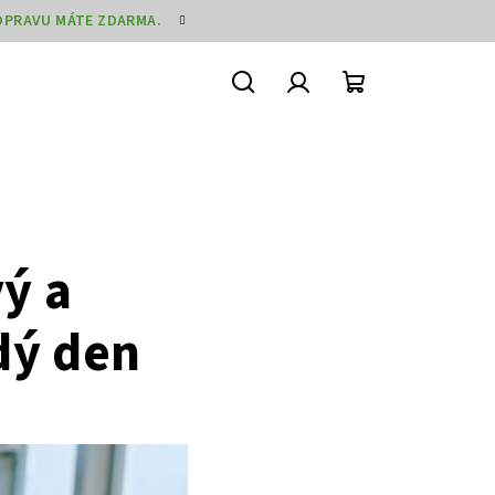
DOPRAVU MÁTE ZDARMA.
Hledat
Přihlášení
Nákupní
košík
ý a
dý den