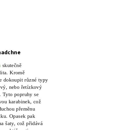
 nadchne
u
skutečně
ilita. Kromě
e dokoupit různé typy
vý, nebo řetízkový
). Tyto popruhy se
vou karabinek, což
oduchou přeměnu
lku. Opasek pak
a šaty, což přidává