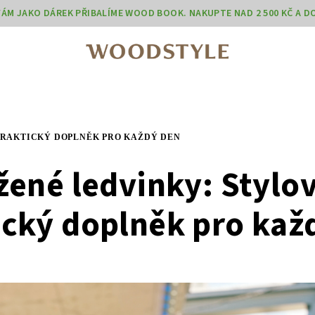
 VÁM JAKO DÁREK PŘIBALÍME WOOD BOOK. NAKUPTE NAD 2 500 KČ A 
PRAKTICKÝ DOPLNĚK PRO KAŽDÝ DEN
žené ledvinky: Stylov
ický doplněk pro kaž