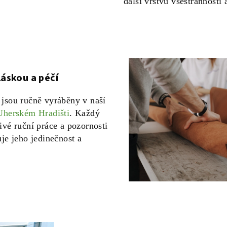
další vrstvu všestrannosti 
láskou a péčí
jsou ručně vyráběny v naší
Uherském Hradišti
. Každý
ivé ruční práce a pozornosti
je jeho jedinečnost a