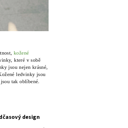
otnost,
kožené
inky, které v sobě
nky jsou nejen krásné,
 Kožené ledvinky jsou
 jsou tak oblíbené.
adčasový design