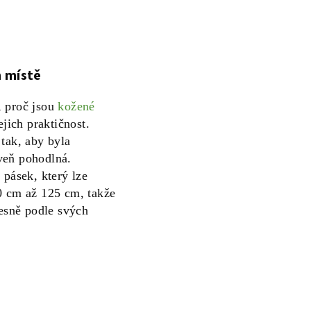
m místě
, proč jsou
kožené
ejich praktičnost.
tak, aby byla
veň pohodlná.
 pásek, který lze
0 cm až 125 cm, takže
řesně podle svých