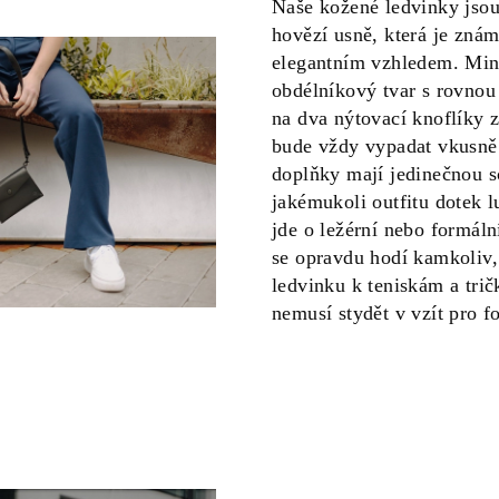
Naše kožené ledvinky jsou
hovězí usně, která je znám
elegantním vzhledem. Min
obdélníkový tvar s rovnou
na dva nýtovací knoflíky z
bude vždy vypadat vkusně
doplňky mají jedinečnou s
jakémukoli outfitu dotek l
jde o ležérní nebo formáln
se opravdu hodí kamkoliv,
ledvinku k teniskám a tričk
nemusí stydět v vzít pro f