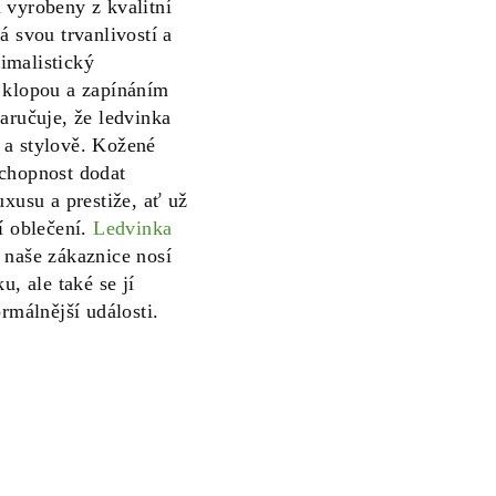
 vyrobeny z kvalitní
á svou trvanlivostí a
imalistický
 klopou a zapínáním
aručuje, že ledvinka
 a stylově. Kožené
chopnost dodat
uxusu a prestiže, ať už
í oblečení.
Ledvinka
 naše zákaznice nosí
u, ale také se jí
ormálnější události.