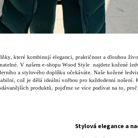
ňky, které kombinují eleganci, praktičnost a dlouhou živ
natelné. V našem e-shopu Wood Style najdete kožené ledv
derního a stylového doplňku očekáváte. Naše kožené ledvi
iabilní, což je dělá ideální volbou pro každodenní nošení.
odávanějších produktů, pojďme se více podívat na to, proč
Stylová elegance a n