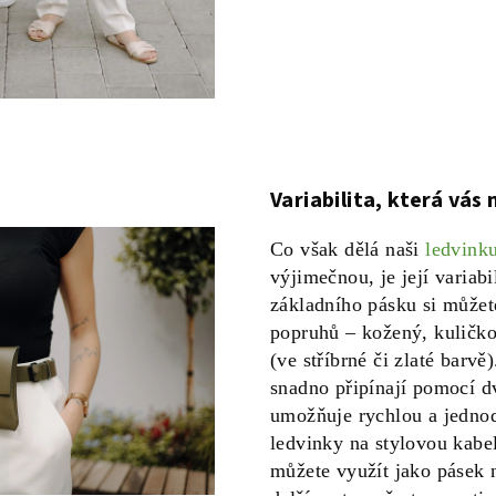
Variabilita, která vás
Co však dělá naši
ledvink
výjimečnou, je její variab
základního pásku si můžet
popruhů – kožený, kuličko
(ve stříbrné či zlaté barvě
snadno připínají pomocí d
umožňuje rychlou a jedn
ledvinky na stylovou kabe
můžete využít jako pásek n