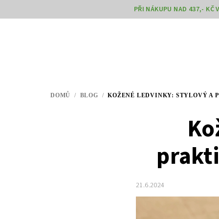
Přejít
PŘI NÁKUPU NAD 437,- KČ
na
obsah
DOMŮ
/
BLOG
/
KOŽENÉ LEDVINKY: STYLOVÝ A 
Ko
prakt
21.6.2024