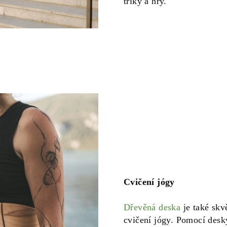
triky a hry.
Cvičení jógy
Dřevěná deska
je také sk
cvičení jógy. Pomocí desk