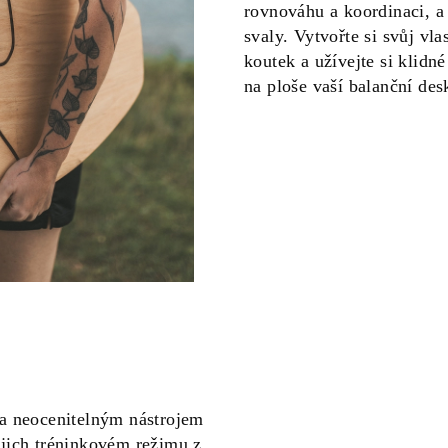
rovnováhu a koordinaci, a 
svaly. Vytvořte si svůj vl
koutek a užívejte si klidn
na ploše vaší balanční des
la neocenitelným nástrojem
ejich tréninkovém režimu z