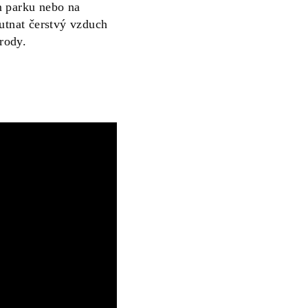
m parku nebo na
utnat čerstvý vzduch
írody.