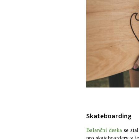
Skateboarding
Balanční deska
se sta
pro skateboardery v j