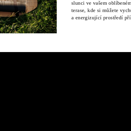
slunci ve vašem oblíbené
terase, kde si můžete vych
a energizující prostředí př