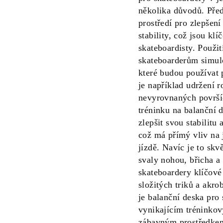
několika důvodů. Před
prostředí pro zlepšen
stability, což jsou kl
skateboardisty. Použi
skateboarderům simul
které budou používat p
je například udržení 
nevyrovnaných površí
tréninku na balanční 
zlepšit svou stabilitu
což má přímý vliv na 
jízdě. Navíc je to skv
svaly nohou, břicha a 
skateboardery klíčové
složitých triků a akr
je balanční deska pro
vynikajícím tréninkov
zábavným prostředkem