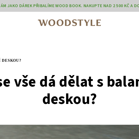
 VÁM JAKO DÁREK PŘIBALÍME WOOD BOOK. NAKUPTE NAD 2 500 KČ A 
Í DESKOU?
se vše dá dělat s bala
deskou?