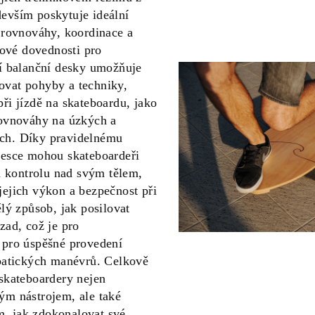
evším poskytuje ideální
í rovnováhy, koordinace a
íčové dovednosti pro
tí balanční desky umožňuje
ovat pohyby a techniky,
ři jízdě na skateboardu, jako
rovnováhy na úzkých a
ch. Díky pravidelnému
desce mohou skateboardeři
 a kontrolu nad svým tělem,
jejich výkon a bezpečnost při
ělý způsob, jak posilovat
zad, což je pro
 pro úspěšné provedení
obatických manévrů. Celkově
 skateboardery nejen
ým nástrojem, ale také
, jak zdokonalovat své