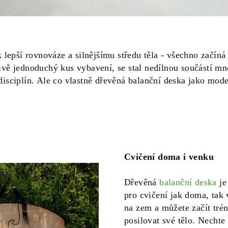
k lepší rovnováze a silnějšímu středu těla - všechno začíná
ivě jednoduchý kus vybavení, se stal nedílnou součástí m
disciplín. Ale co vlastně dřevěná balanční deska jako mode
Cvičení doma i venku
Dřevěná
balanční deska
je
pro cvičení jak doma, tak v
na zem a můžete začít tré
posilovat své tělo. Nechte