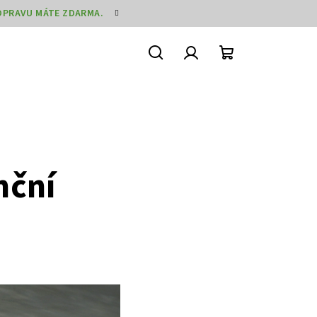
DOPRAVU MÁTE ZDARMA.
Hledat
Přihlášení
Nákupní
košík
nční