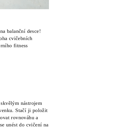
 na balanční desce!
noha cvičebních
rního fitness
 skvělým nástrojem
enku. Stačí ji položit
novat rovnováhu a
 se unést do cvičení na