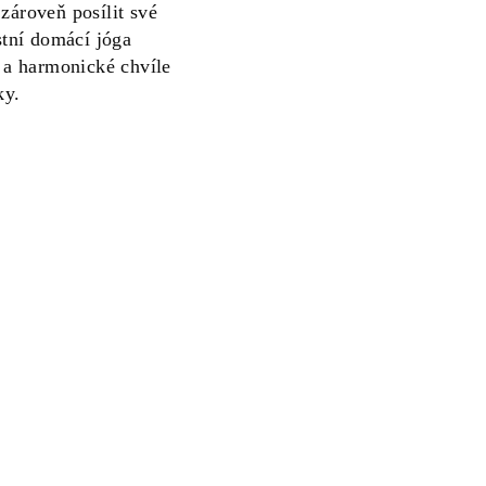
zároveň posílit své
astní domácí jóga
é a harmonické chvíle
ky.