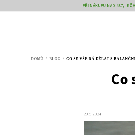
Přejít
PŘI NÁKUPU NAD 437,- KČ
na
obsah
DOMŮ
/
BLOG
/
CO SE VŠE DÁ DĚLAT S BALANČN
Co 
29.5.2024