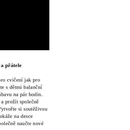
 a přátele
pro cvičení jak pro
ste s dětmi balanční
ábavu na pár hodin.
i a prožít společně
Vytvořte si soutěživou
dokáže na desce
společně naučte nové