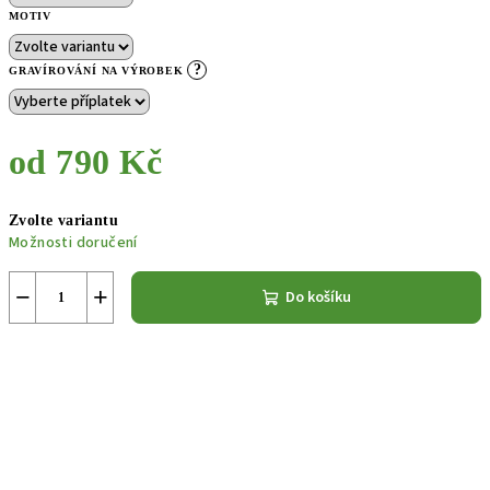
MOTIV
?
GRAVÍROVÁNÍ NA VÝROBEK
od
790 Kč
Měrná
Zvolte variantu
cena:
Možnosti doručení
−
+
Do košíku