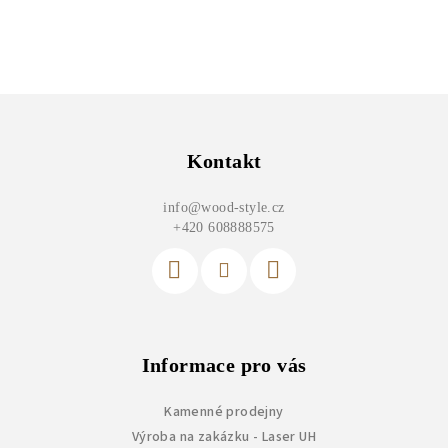
Z
á
p
Kontakt
a
info
@
wood-style.cz
t
+420 608888575
í
Informace pro vás
Kamenné prodejny
Výroba na zakázku - Laser UH