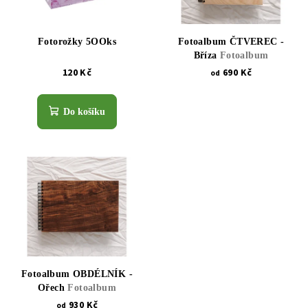
Fotorožky 5OOks
Fotoalbum ČTVEREC -
Bříza
Fotoalbum
120 Kč
690 Kč
od
Do košíku
Fotoalbum OBDÉLNÍK -
Ořech
Fotoalbum
930 Kč
od