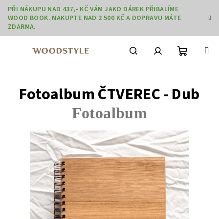
Přejít
PŘI NÁKUPU NAD 437,- KČ VÁM JAKO DÁREK PŘIBALÍME
na
WOOD BOOK. NAKUPTE NAD 2 500 KČ A DOPRAVU MÁTE
obsah
ZDARMA.
Nákupní
Hledat
Přihlášení
Fotoalbum ČTVEREC - Dub
košík
Fotoalbum