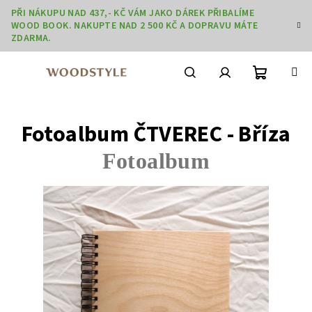
Přejít
PŘI NÁKUPU NAD 437,- KČ VÁM JAKO DÁREK PŘIBALÍME
na
WOOD BOOK. NAKUPTE NAD 2 500 KČ A DOPRAVU MÁTE
obsah
ZDARMA.
Nákupní
Hledat
Přihlášení
Fotoalbum ČTVEREC - Bříza
košík
Fotoalbum