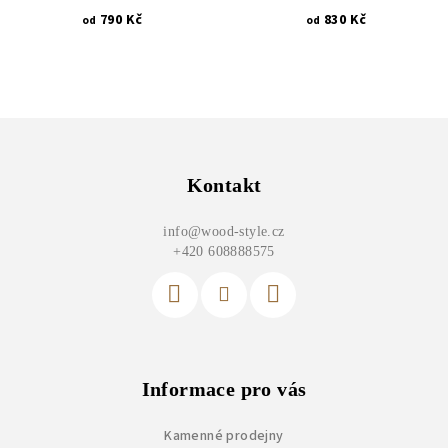
790 Kč
830 Kč
od
od
Z
á
p
Kontakt
a
info
@
wood-style.cz
t
+420 608888575
í
Informace pro vás
Kamenné prodejny