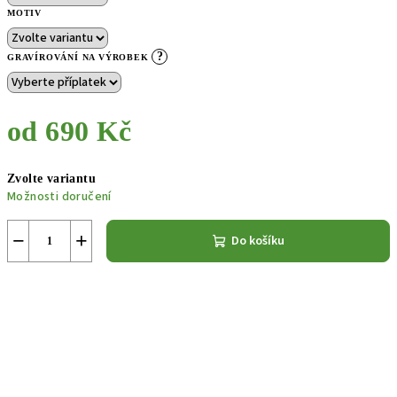
MOTIV
?
GRAVÍROVÁNÍ NA VÝROBEK
od
690 Kč
Měrná
Zvolte variantu
cena:
Možnosti doručení
−
+
Do košíku