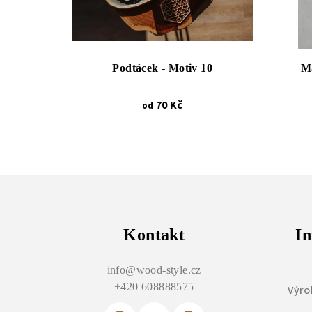
Podtácek - Motiv 10
Ma
70 Kč
od
Z
á
p
Kontakt
In
a
info
@
wood-style.cz
t
+420 608888575
Výro