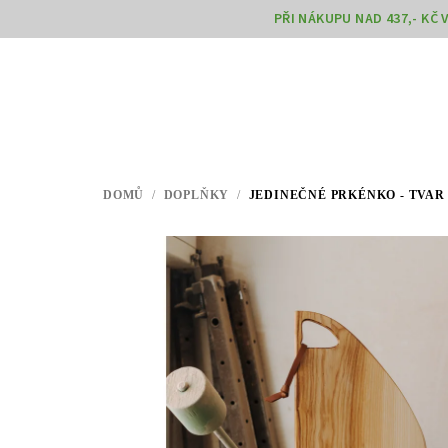
Přejít
PŘI NÁKUPU NAD 437,- KČ
na
obsah
DOMŮ
/
DOPLŇKY
/
JEDINEČNÉ PRKÉNKO - TVAR 