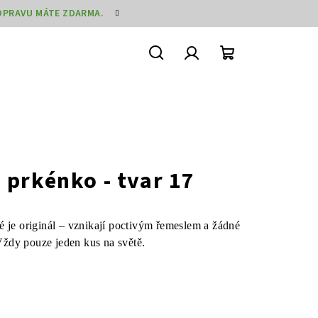
DOPRAVU MÁTE ZDARMA.
Hledat
Přihlášení
Nákupní
košík
 prkénko - tvar 17
é je originál – vznikají poctivým řemeslem a žádné
 Vždy pouze jeden kus na světě.