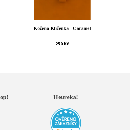
Kožená Klíčenka - Caramel
250 Kč
hop!
Heureka!