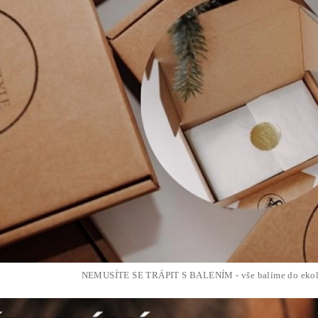
NEMUSÍTE SE TRÁPIT S BALENÍM - vše balíme do ekol