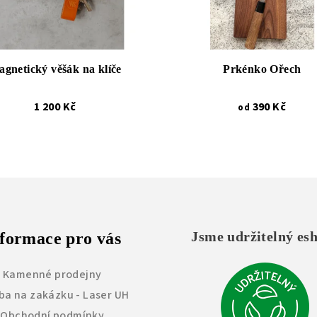
gnetický věšák na klíče
Prkénko Ořech
1 200 Kč
390 Kč
od
Jsme udržitelný es
formace pro vás
Kamenné prodejny
ba na zakázku - Laser UH
Obchodní podmínky