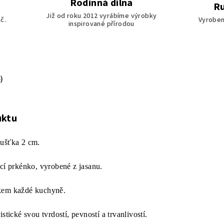
Rodinná dílna
Ru
Již od roku 2012 vyrábíme výrobky
č.
Vyroben
inspirované přírodou
)
uktu
oušťka 2 cm.
ací prkénko, vyrobené z jasanu.
ňkem každé kuchyně.
stické svou tvrdostí, pevností a trvanlivostí.