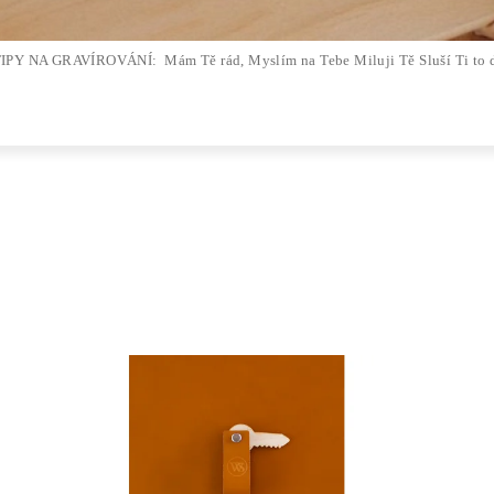
IPY NA GRAVÍROVÁNÍ: Mám Tě rád, Myslím na Tebe Miluji Tě Sluší Ti to dat