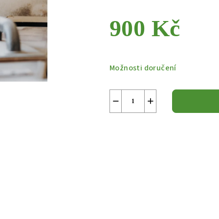
900 Kč
Měrná
cena:
Možnosti doručení
−
+