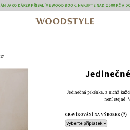
 VÁM JAKO DÁREK PŘIBALÍME WOOD BOOK. NAKUPTE NAD 2 500 KČ A 
17
Jedinečné
Jedinečná prkénka, z nichž každ
není stejné.
?
GRAVÍROVÁNÍ NA VÝROBEK