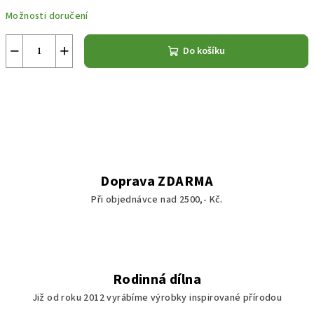
Měrná
Možnosti doručení
cena:
−
+
Do košíku
Doprava ZDARMA
Při objednávce nad 2500,- Kč.
Rodinná dílna
Již od roku 2012 vyrábíme výrobky inspirované přírodou