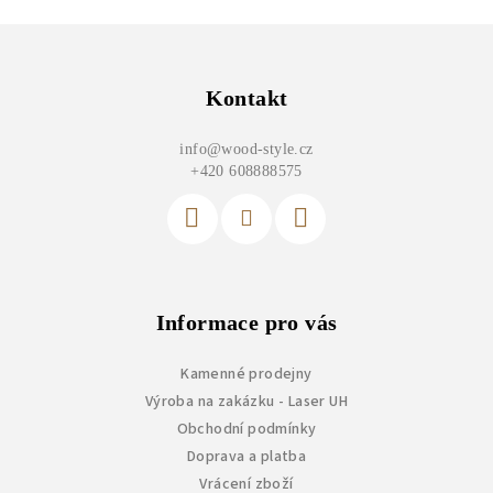
Z
á
p
Kontakt
a
info
@
wood-style.cz
t
+420 608888575
í
Informace pro vás
Kamenné prodejny
Výroba na zakázku - Laser UH
Obchodní podmínky
Doprava a platba
Vrácení zboží