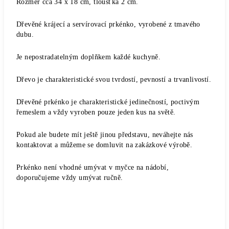
Rozměr cca 34 x 18 cm, tloušťka 2 cm.
Dřevěné krájecí a servírovací prkénko, vyrobené z tmavého
dubu.
Je nepostradatelným doplňkem každé kuchyně.
Dřevo je charakteristické svou tvrdostí, pevností a trvanlivostí.
Dřevěné prkénko je charakteristické jedinečností, poctivým
řemeslem a vždy vyroben pouze jeden kus na světě.
Pokud ale budete mít ještě jinou představu, neváhejte nás
kontaktovat a můžeme se domluvit na zakázkové výrobě.
Prkénko není vhodné umývat v myčce na nádobí,
doporučujeme vždy umývat ručně.