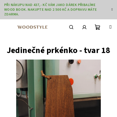
Přejít
PŘI NÁKUPU NAD 437,- KČ VÁM JAKO DÁREK PŘIBALÍME
na
WOOD BOOK. NAKUPTE NAD 2 500 KČ A DOPRAVU MÁTE
obsah
ZDARMA.
Nákupní
Hledat
Přihlášení
Jedinečné prkénko - tvar 18
košík