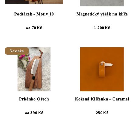
Podtácek - Motiv 10
Magnetický věšák na klíče
70 Kč
1 200 Kč
od
Novinka
Prkénko Ořech
Kožená Klíčenka - Caramel
390 Kč
250 Kč
od