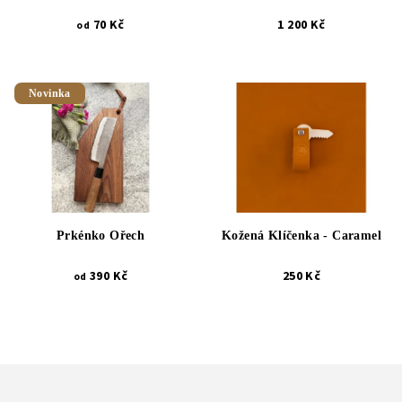
70 Kč
1 200 Kč
od
Novinka
Prkénko Ořech
Kožená Klíčenka - Caramel
390 Kč
250 Kč
od
Z
á