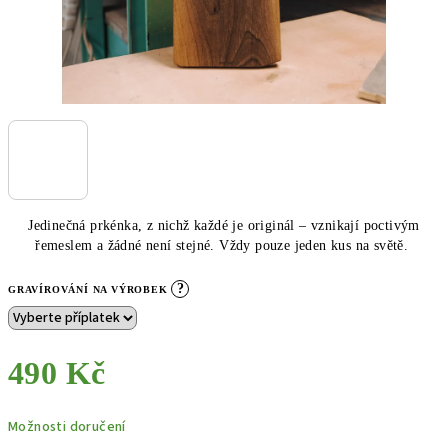
Jedinečná prkénka, z nichž každé je originál – vznikají poctivým
řemeslem a žádné není stejné. Vždy pouze jeden kus na světě.
?
GRAVÍROVÁNÍ NA VÝROBEK
490 Kč
Měrná
Možnosti doručení
cena: