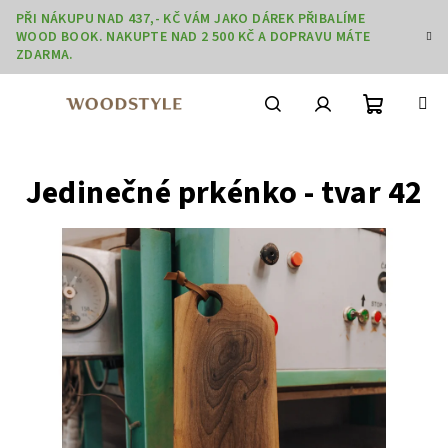
Přejít
PŘI NÁKUPU NAD 437,- KČ VÁM JAKO DÁREK PŘIBALÍME
na
WOOD BOOK. NAKUPTE NAD 2 500 KČ A DOPRAVU MÁTE
obsah
ZDARMA.
Nákupní
Hledat
Přihlášení
Jedinečné prkénko - tvar 42
košík