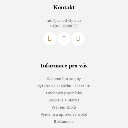
p
Kontakt
a
info
@
wood-style.cz
t
+420 608888575
í
Informace pro vás
Kamenné prodejny
Výroba na zakázku - Laser UH
Obchodní podmínky
Doprava a platba
Vrácení zboží
Výměna a úprava výrobků
Reklamace