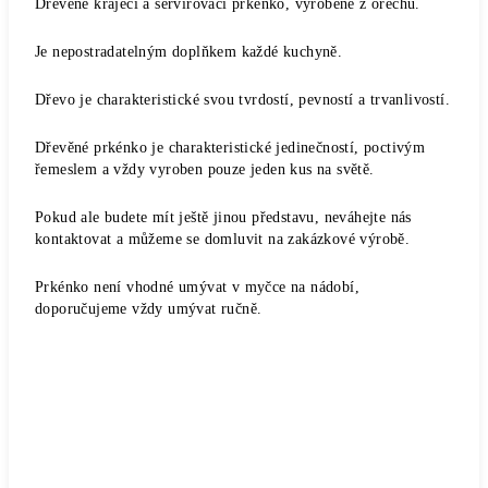
Dřevěné krájecí a servírovací prkénko, vyrobené z ořechu.
Je nepostradatelným doplňkem každé kuchyně.
Dřevo je charakteristické svou tvrdostí, pevností a trvanlivostí.
Dřevěné prkénko je charakteristické jedinečností, poctivým
řemeslem a vždy vyroben pouze jeden kus na světě.
Pokud ale budete mít ještě jinou představu, neváhejte nás
kontaktovat a můžeme se domluvit na zakázkové výrobě.
Prkénko není vhodné umývat v myčce na nádobí,
doporučujeme vždy umývat ručně.