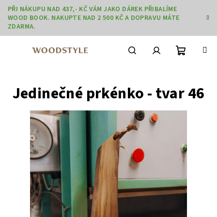
Přejít
PŘI NÁKUPU NAD 437,- KČ VÁM JAKO DÁREK PŘIBALÍME
na
WOOD BOOK. NAKUPTE NAD 2 500 KČ A DOPRAVU MÁTE
obsah
ZDARMA.
Nákupní
Hledat
Přihlášení
Jedinečné prkénko - tvar 46
košík