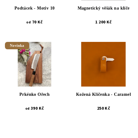
Podtácek - Motiv 10
Magnetický věšák na klíče
70 Kč
1 200 Kč
od
Novinka
Prkénko Ořech
Kožená Klíčenka - Caramel
390 Kč
250 Kč
od