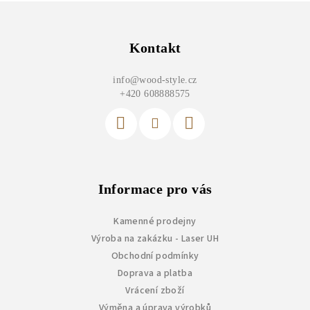
Z
á
p
Kontakt
a
info
@
wood-style.cz
t
+420 608888575
í
Informace pro vás
Kamenné prodejny
Výroba na zakázku - Laser UH
Obchodní podmínky
Doprava a platba
Vrácení zboží
Výměna a úprava výrobků