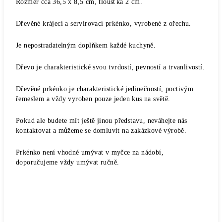
Rozměr cca 36,5 x 8,5 cm, tloušťka 2 cm.
Dřevěné krájecí a servírovací prkénko, vyrobené z ořechu.
Je nepostradatelným doplňkem každé kuchyně.
Dřevo je charakteristické svou tvrdostí, pevností a trvanlivostí.
Dřevěné prkénko je charakteristické jedinečností, poctivým
řemeslem a vždy vyroben pouze jeden kus na světě.
Pokud ale budete mít ještě jinou představu, neváhejte nás
kontaktovat a můžeme se domluvit na zakázkové výrobě.
Prkénko není vhodné umývat v myčce na nádobí,
doporučujeme vždy umývat ručně.