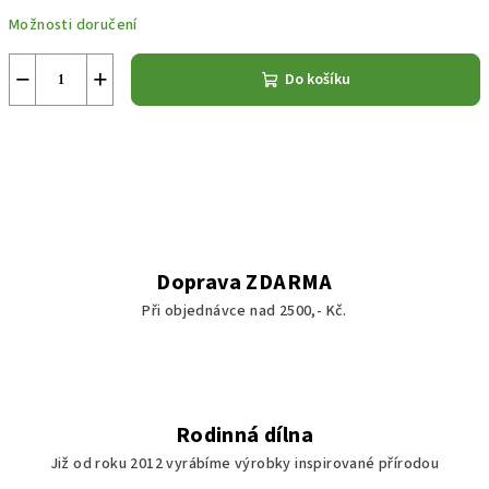
Měrná
Možnosti doručení
cena:
−
+
Do košíku
Doprava ZDARMA
Při objednávce nad 2500,- Kč.
Rodinná dílna
Již od roku 2012 vyrábíme výrobky inspirované přírodou