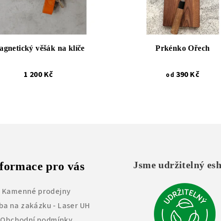
gnetický věšák na klíče
Prkénko Ořech
1 200 Kč
390 Kč
od
Jsme udržitelný es
formace pro vás
Kamenné prodejny
ba na zakázku - Laser UH
Obchodní podmínky