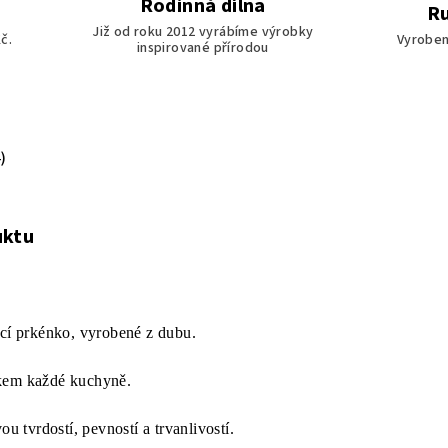
Rodinná dílna
Ru
Již od roku 2012 vyrábíme výrobky
č.
Vyroben
inspirované přírodou
)
uktu
ací prkénko, vyrobené z dubu.
ňkem každé kuchyně.
ou tvrdostí, pevností a trvanlivostí.