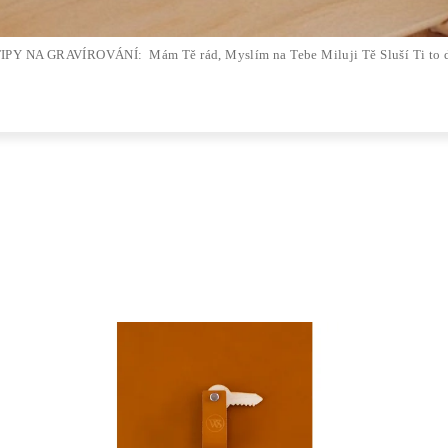
IPY NA GRAVÍROVÁNÍ: Mám Tě rád, Myslím na Tebe Miluji Tě Sluší Ti to dat