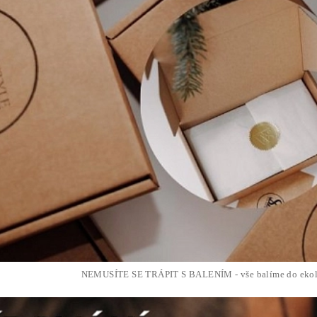
NEMUSÍTE SE TRÁPIT S BALENÍM - vše balíme do ekol