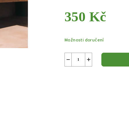
350 Kč
Měrná
cena:
Možnosti doručení
−
+