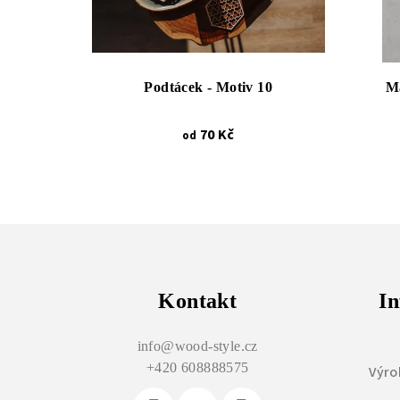
Podtácek - Motiv 10
Ma
70 Kč
od
Z
á
p
Kontakt
In
a
info
@
wood-style.cz
t
+420 608888575
Výro