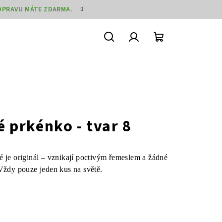
DOPRAVU MÁTE ZDARMA.
Hledat
Přihlášení
Nákupní
košík
 prkénko - tvar 8
é je originál – vznikají poctivým řemeslem a žádné
 Vždy pouze jeden kus na světě.