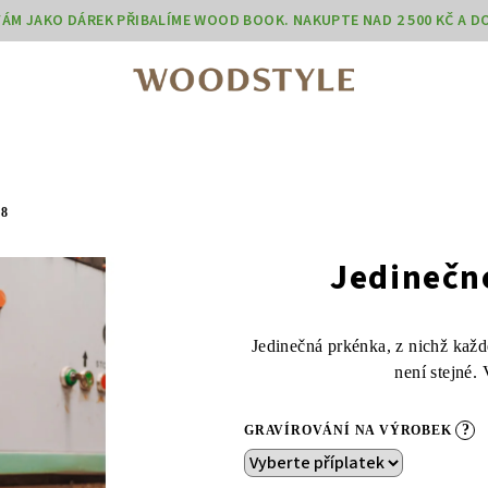
 VÁM JAKO DÁREK PŘIBALÍME WOOD BOOK. NAKUPTE NAD 2 500 KČ A 
8
Jedinečné
Jedinečná prkénka, z nichž každ
není stejné.
?
GRAVÍROVÁNÍ NA VÝROBEK