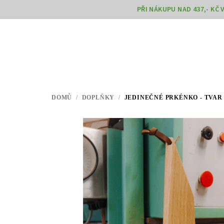
Přejít
PŘI NÁKUPU NAD 437,- KČ
na
obsah
DOMŮ
/
DOPLŇKY
/
JEDINEČNÉ PRKÉNKO - TVAR 