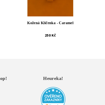
Kožená Klíčenka - Caramel
250 Kč
hop!
Heureka!