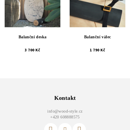
Balanční deska
Balanční válec
3 700 Kč
1 790 Kč
Z
á
p
Kontakt
a
info
@
wood-style.cz
t
+420 608888575
í