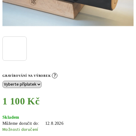
?
GRAVÍROVÁNÍ NA VÝROBEK
1 100 Kč
Měrná
Skladem
cena:
Můžeme doručit do:
12.8.2026
Možnosti doručení