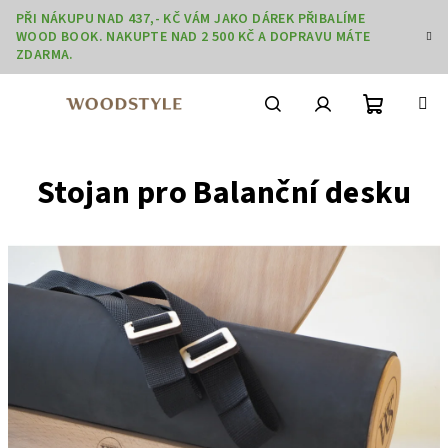
Přejít
PŘI NÁKUPU NAD 437,- KČ VÁM JAKO DÁREK PŘIBALÍME
na
WOOD BOOK. NAKUPTE NAD 2 500 KČ A DOPRAVU MÁTE
obsah
ZDARMA.
Nákupní
Hledat
Přihlášení
Stojan pro Balanční desku
košík