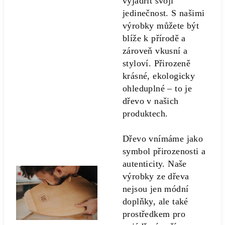
vyjádřit svoji
jedinečnost. S našimi
výrobky můžete být
blíže k přírodě a
zároveň vkusní a
styloví. Přirozeně
krásné, ekologicky
ohleduplné – to je
dřevo v našich
produktech.
Dřevo vnímáme jako
symbol přirozenosti a
autenticity. Naše
výrobky ze dřeva
nejsou jen módní
doplňky, ale také
prostředkem pro