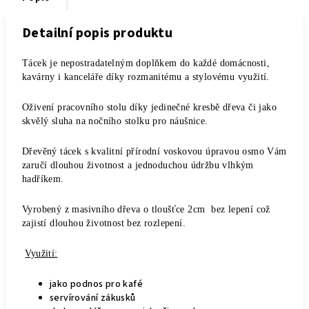
Detailní popis produktu
Tácek je nepostradatelným doplňkem do každé domácnosti,
kavárny i kanceláře díky rozmanitému a stylovému využití.
Oživení pracovního stolu díky jedinečné kresbě dřeva či jako
skvělý sluha na nočního stolku pro náušnice.
Dřevěný tácek s kvalitní přírodní voskovou úpravou osmo Vám
zaručí dlouhou životnost a jednoduchou údržbu vlhkým
hadříkem.
Vyrobený z masivního dřeva o tloušťce 2cm bez lepení což
zajistí dlouhou životnost bez rozlepení.
Využití:
jako podnos pro kafé
servírování zákusků