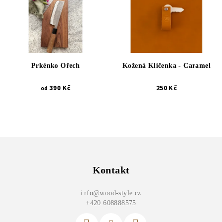
Prkénko Ořech
Kožená Klíčenka - Caramel
390 Kč
250 Kč
od
Z
á
p
Kontakt
a
info
@
wood-style.cz
t
+420 608888575
í