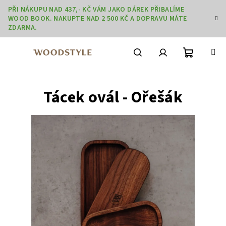
Přejít
PŘI NÁKUPU NAD 437,- KČ VÁM JAKO DÁREK PŘIBALÍME
na
WOOD BOOK. NAKUPTE NAD 2 500 KČ A DOPRAVU MÁTE
obsah
ZDARMA.
Nákupní
Hledat
Přihlášení
Tácek ovál - Ořešák
košík