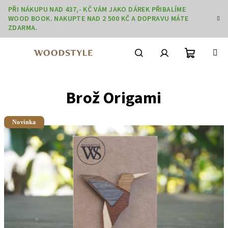
Přejít
PŘI NÁKUPU NAD 437,- KČ VÁM JAKO DÁREK PŘIBALÍME
na
WOOD BOOK. NAKUPTE NAD 2 500 KČ A DOPRAVU MÁTE
obsah
ZDARMA.
Nákupní
Hledat
Přihlášení
Brož Origami
košík
Novinka