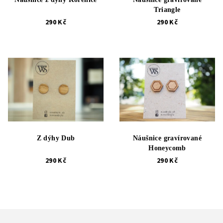
Triangle
290 Kč
290 Kč
Z dýhy Dub
Náušnice gravírované
Honeycomb
290 Kč
290 Kč
Z