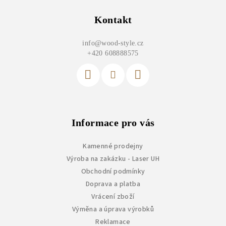
á
p
Kontakt
a
info
@
wood-style.cz
t
+420 608888575
í
Informace pro vás
Kamenné prodejny
Výroba na zakázku - Laser UH
Obchodní podmínky
Doprava a platba
Vrácení zboží
Výměna a úprava výrobků
Reklamace