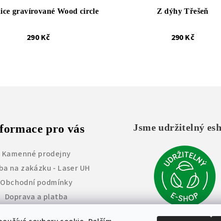
ice gravírované Wood circle
Z dýhy Třešeň
290 Kč
290 Kč
Jsme udržitelný es
formace pro vás
Kamenné prodejny
ba na zakázku - Laser UH
Obchodní podmínky
Doprava a platba
Vrácení zboží