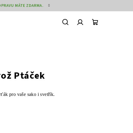
DOPRAVU MÁTE ZDARMA.
Hledat
Přihlášení
Nákupní
košík
rož Ptáček
rťák pro vaše sako i svetřík.