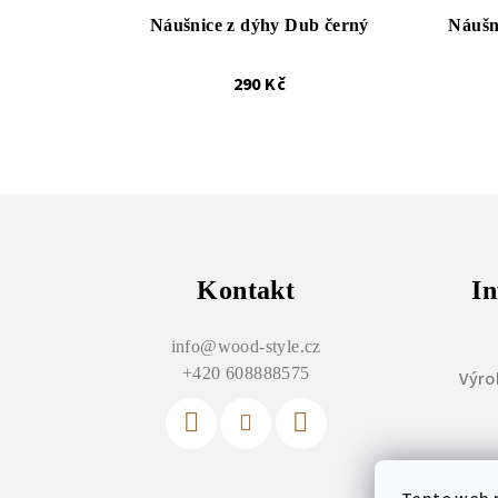
Náušnice z dýhy Dub černý
Náušn
290 Kč
Z
á
p
Kontakt
In
a
info
@
wood-style.cz
t
+420 608888575
Výro
í