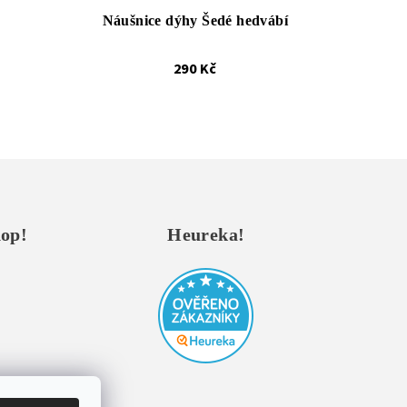
Náušnice dýhy Šedé hedvábí
290 Kč
hop!
Heureka!