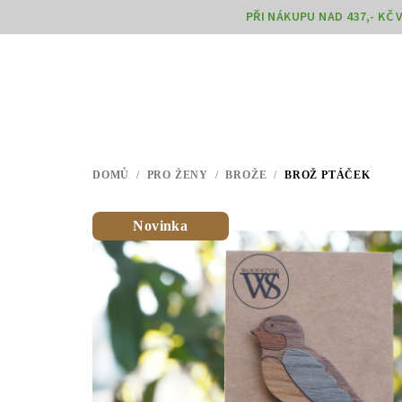
Přejít
PŘI NÁKUPU NAD 437,- KČ
na
obsah
DOMŮ
/
PRO ŽENY
/
BROŽE
/
BROŽ PTÁČEK
Novinka