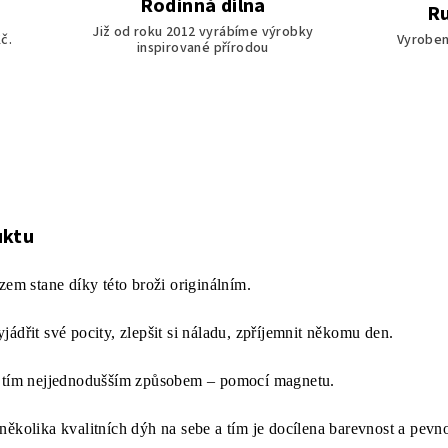
Rodinná dílna
Ru
Již od roku 2012 vyrábíme výrobky
č.
Vyroben
inspirované přírodou
uktu
zem stane díky této broži originálním.
ádřit své pocity, zlepšit si náladu, zpříjemnit někomu den.
o tím nejjednodušším způsobem – pomocí magnetu.
několika kvalitních dýh na sebe a tím je docílena barevnost a pevn