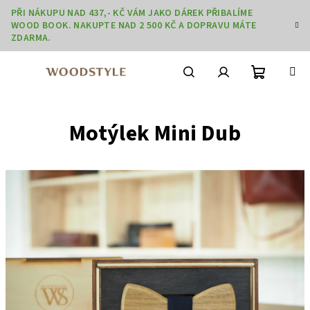
Přejít
PŘI NÁKUPU NAD 437,- KČ VÁM JAKO DÁREK PŘIBALÍME
na
WOOD BOOK. NAKUPTE NAD 2 500 KČ A DOPRAVU MÁTE
obsah
ZDARMA.
Nákupní
Hledat
Přihlášení
Motýlek Mini Dub
košík