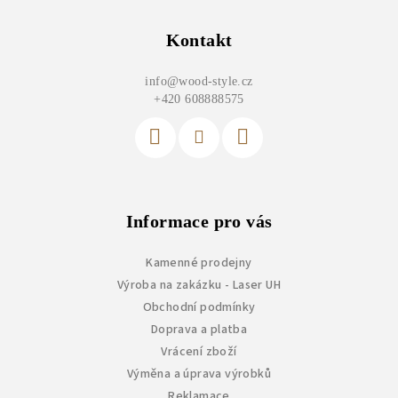
á
p
Kontakt
a
info
@
wood-style.cz
t
+420 608888575
í
Informace pro vás
Kamenné prodejny
Výroba na zakázku - Laser UH
Obchodní podmínky
Doprava a platba
Vrácení zboží
Výměna a úprava výrobků
Reklamace