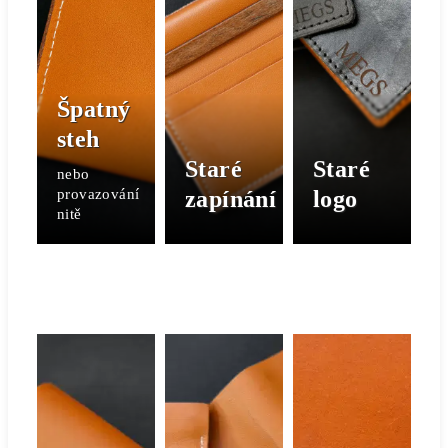
Špatný
steh
Staré
Staré
nebo
provazování
zapínání
logo
nitě