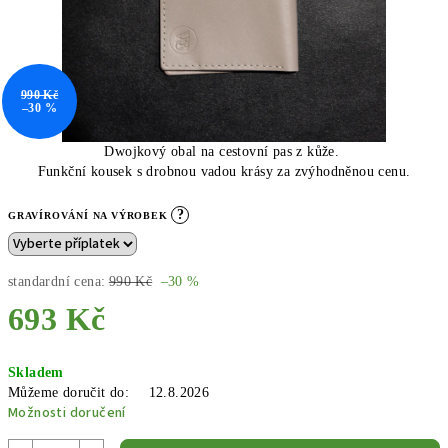
990 Kč
–30 %
Dwojkový obal na cestovní pas z kůže.
Funkční kousek s drobnou vadou krásy za zvýhodněnou cenu.
?
GRAVÍROVÁNÍ NA VÝROBEK
standardní cena:
990 Kč
–30 %
693 Kč
Měrná
Skladem
cena:
Můžeme doručit do:
12.8.2026
Možnosti doručení