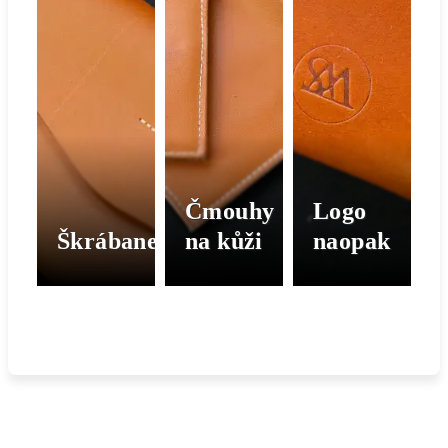
Čmouhy
Logo
Škrábanec
na kůži
naopak