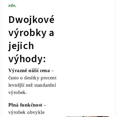
zde
.
Dwojkové
výrobky a
jejich
výhody:
Výrazně nižší cena
–
často o desítky procent
levnější než standardní
výrobek.
Plná funkčnost
–
výrobek obvykle