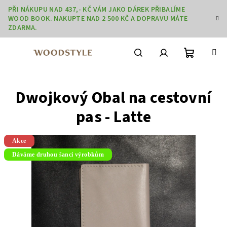
Přejít
PŘI NÁKUPU NAD 437,- KČ VÁM JAKO DÁREK PŘIBALÍME
na
WOOD BOOK. NAKUPTE NAD 2 500 KČ A DOPRAVU MÁTE
obsah
ZDARMA.
Nákupní
Hledat
Přihlášení
Dwojkový Obal na cestovní
košík
pas - Latte
Akce
Dáváme druhou šanci výrobkům