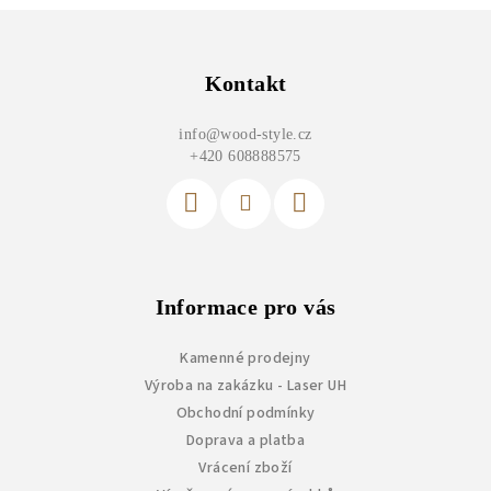
Z
á
p
Kontakt
a
info
@
wood-style.cz
t
+420 608888575
í
Informace pro vás
Kamenné prodejny
Výroba na zakázku - Laser UH
Obchodní podmínky
Doprava a platba
Vrácení zboží