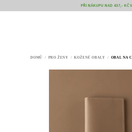
Přejít
PŘI NÁKUPU NAD 437,- KČ
na
obsah
DOMŮ
/
PRO ŽENY
/
KOŽENÉ OBALY
/
OBAL NA C