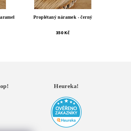
Caramel
Proplétaný náramek - černý
350 Kč
hop!
Heureka!