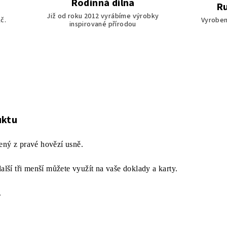
Rodinná dílna
Ru
Již od roku 2012 vyrábíme výrobky
č.
Vyroben
inspirované přírodou
uktu
ený z pravé hovězí usně.
další tři menší můžete využít na vaše doklady a karty.
.