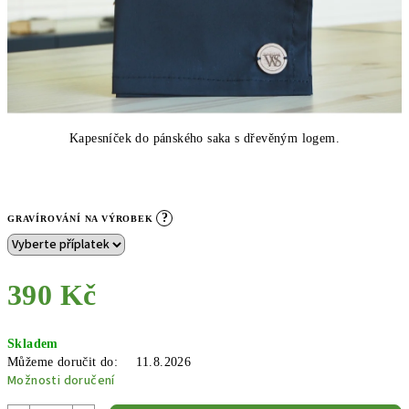
Kapesníček do pánského saka s dřevěným logem.
?
GRAVÍROVÁNÍ NA VÝROBEK
390 Kč
Měrná
Skladem
cena:
Můžeme doručit do:
11.8.2026
Možnosti doručení