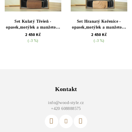
Set Kulatý Třešeň -
Set Hranatý Kořenice -
opasek,motýlek a manžetové
opasek,motýlek a manžetové
knoflíčky
knoflíčky
2 450 Kč
2 450 Kč
(–3 %)
(–3 %)
Z
á
p
Kontakt
a
info
@
wood-style.cz
t
+420 608888575
í