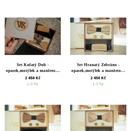
Set Kulatý Dub -
Set Hranatý Zebráno -
opasek,motýlek a manžetové
opasek,motýlek a manžetové
knoflíčky
knoflíčky
2 450 Kč
2 450 Kč
(–3 %)
(–3 %)