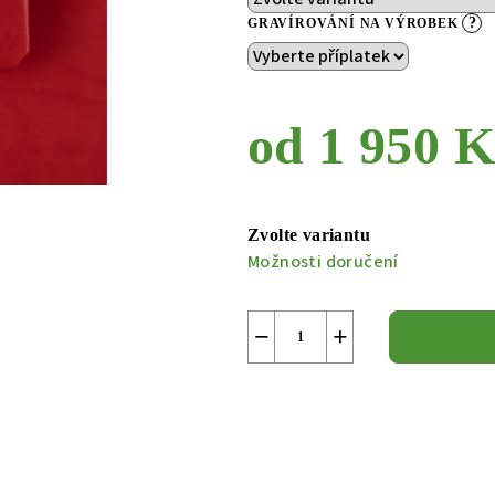
?
GRAVÍROVÁNÍ NA VÝROBEK
od
1 950 K
Měrná
cena:
Zvolte variantu
Možnosti doručení
−
+