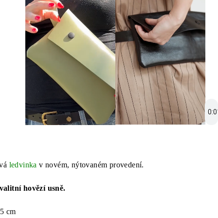
ová
ledvinka
v novém, nýtovaném provedení.
alitní hovězí usně.
15 cm