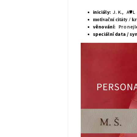
iniciály:
J. K., A♥L
motivační citáty / 
věnování:
Pro nej
speciální data / 