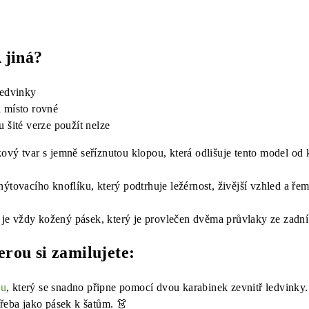
jiná?
ledvinky
a
místo rovné
u šité verze použít nelze
vý tvar s jemně seříznutou klopou, která odlišuje tento model od k
nýtovacího knoflíku, který podtrhuje ležérnost, živější vzhled a 
 je vždy
kožený pásek
, který je provlečen dvěma průvlaky ze zadní
terou si zamilujete:
hu
, který se snadno připne pomocí dvou karabinek zevnitř ledvinky.
třeba jako pásek k šatům. 👗