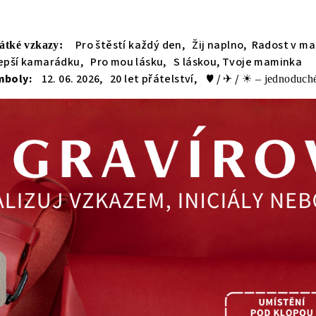
Pro štěstí každý den, Žij naplno, Radost v m
krátké vzkazy:
lepší kamarádku, Pro mou lásku, S láskou, Tvoje maminka
symboly:
12. 06. 2026, 20 let přátelství, ♥ / ✈ / ☀
– jednoduché