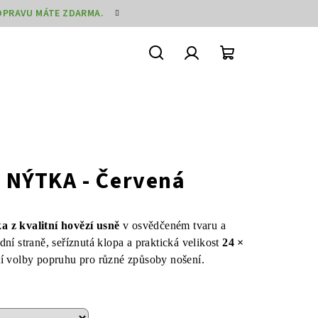
DOPRAVU MÁTE ZDARMA.
Hledat
Přihlášení
Nákupní
košík
 NÝTKA - Červená
a z kvalitní hovězí usně
v osvědčeném tvaru a
ní straně, seříznutá klopa a praktická velikost
24 ×
 volby popruhu pro různé způsoby nošení.