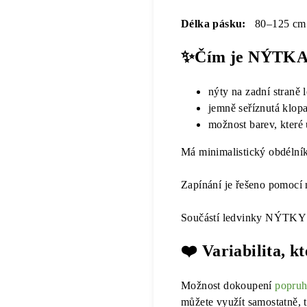
Délka pásku:
80–125 cm
✨Čím je NÝTKA 
nýty na zadní straně 
jemně seříznutá klop
možnost barev, které 
Má minimalistický obdélníko
Zapínání je řešeno pomocí 
Součástí ledvinky NÝTKY
❤️ Variabilita, k
Možnost dokoupení
popru
můžete využít samostatně, 