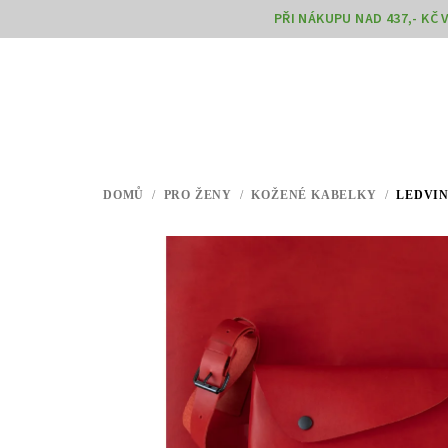
Přejít
PŘI NÁKUPU NAD 437,- KČ
na
obsah
DOMŮ
/
PRO ŽENY
/
KOŽENÉ KABELKY
/
LEDVIN