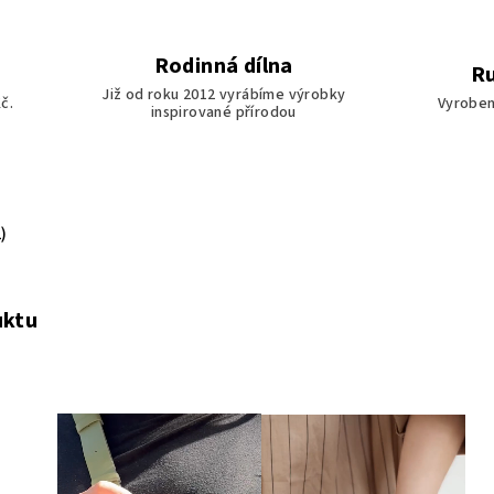
Rodinná dílna
Ru
Již od roku 2012 vyrábíme výrobky
č.
Vyroben
inspirované přírodou
)
uktu