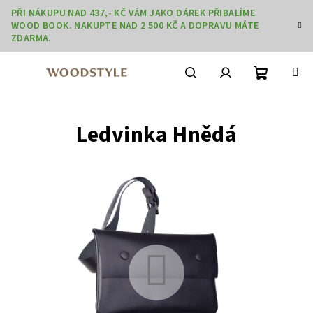
Přejít
PŘI NÁKUPU NAD 437,- KČ VÁM JAKO DÁREK PŘIBALÍME
na
WOOD BOOK. NAKUPTE NAD 2 500 KČ A DOPRAVU MÁTE
obsah
ZDARMA.
Nákupní
Hledat
Přihlášení
Ledvinka Hnědá
košík