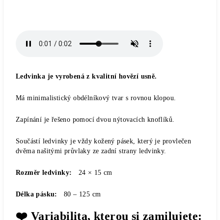
Ledvinka je vyrobená z kvalitní hovězí usně.
Má minimalistický obdélníkový tvar s rovnou klopou.
Zapínání je řešeno pomocí dvou nýtovacích knoflíků.
Součástí ledvinky je vždy
kožený pásek
, který je provlečen
dvěma našitými průvlaky ze zadní strany ledvinky.
Rozměr ledvinky:
24 × 15 cm
Délka pásku:
80 – 125 cm
❤️ Variabilita, kterou si zamilujete: