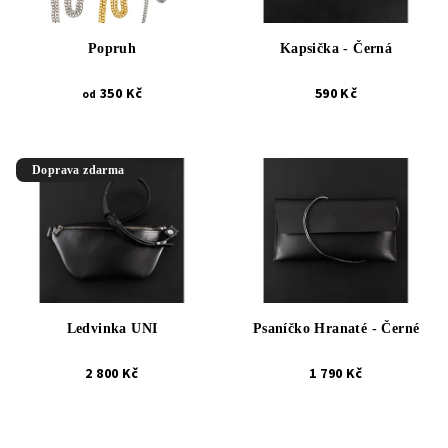
Popruh
Kapsička - Černá
350 Kč
590 Kč
od
Doprava zdarma
Ledvinka UNI
Psaníčko Hranaté - Černé
2 800 Kč
1 790 Kč