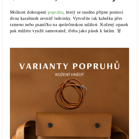
Možnost dokoupení
popruhu
, který se snadno připne pomocí
dvou karabinek zevnitř ledvinky. Vytvoříte tak
kabelku přes
rameno nebo psaníčko na společenskou událost.
Kožený opasek
pak můžete využít samostatně, třeba jako pásek k šatům. 👗