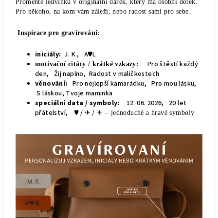
Proměňte ledvinku v originální dárek, který má osobní dotek.
Pro někoho, na kom vám záleží, nebo radost sami pro sebe.
Inspirace pro gravírování:
iniciály:
J. K., A♥L
Pro štěstí každý
motivační citáty / krátké vzkazy:
den, Žij naplno, Radost v maličkostech
věnování:
Pro nejlepší kamarádku, Pro mou lásku,
S láskou, Tvoje maminka
speciální data / symboly:
12. 06. 2026, 20 let
přátelství, ♥ / ✈ / ☀
– jednoduché a hravé symboly