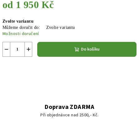
od
1 950 Kč
Měrná
Zvolte variantu
cena:
Můžeme doručit do:
Zvolte variantu
Možnosti doručení
−
+
Do košíku
Doprava ZDARMA
Při objednávce nad 2500,- Kč.