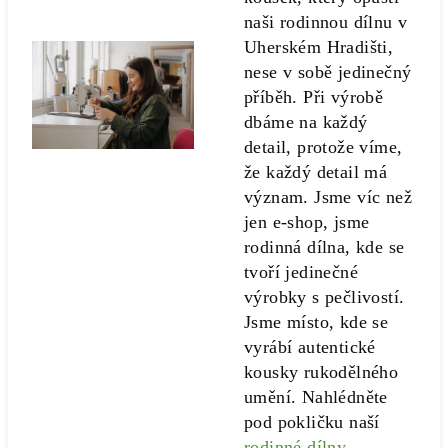
naši rodinnou dílnu v
Uherském Hradišti,
nese v sobě jedinečný
příběh. Při výrobě
dbáme na každý
detail, protože víme,
že každý detail má
význam. Jsme víc než
jen e-shop, jsme
rodinná dílna, kde se
tvoří jedinečné
výrobky s pečlivostí.
Jsme místo, kde se
vyrábí autentické
kousky rukodělného
umění. Nahlédněte
pod pokličku naší
rodinné dílny
.