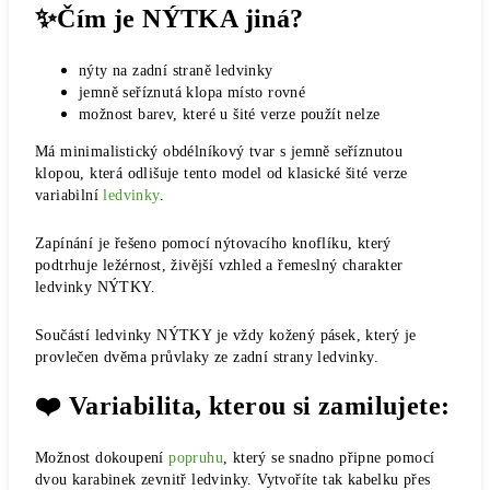
✨Čím je NÝTKA jiná?
nýty na zadní straně ledvinky
jemně seříznutá klopa
místo rovné
možnost barev, které u šité verze použít nelze
Má minimalistický obdélníkový tvar s jemně seříznutou
klopou, která odlišuje tento model od klasické šité verze
variabilní
ledvinky
.
Zapínání je řešeno pomocí nýtovacího knoflíku, který
podtrhuje ležérnost, živější vzhled a řemeslný charakter
ledvinky NÝTKY.
Součástí ledvinky NÝTKY je vždy
kožený pásek
, který je
provlečen dvěma průvlaky ze zadní strany ledvinky.
❤️ Variabilita, kterou si zamilujete:
Možnost dokoupení
popruhu
, který se snadno připne pomocí
dvou karabinek zevnitř ledvinky. Vytvoříte tak
kabelku přes