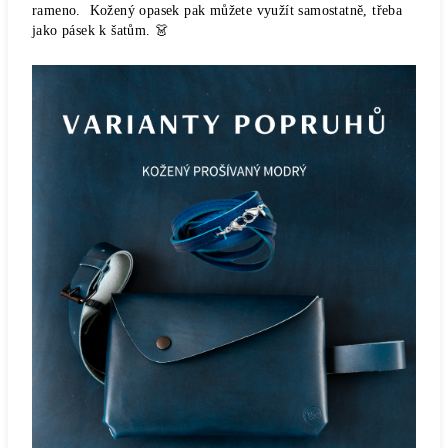
rameno.
Kožený opasek pak můžete využít samostatně, třeba
jako pásek k šatům. 👗