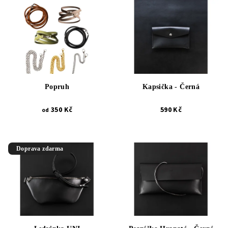
Popruh
Kapsička - Černá
350 Kč
590 Kč
od
Doprava zdarma