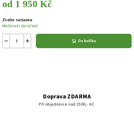
od
1 950 Kč
Měrná
Zvolte variantu
cena:
Možnosti doručení
−
+
Do košíku
Doprava ZDARMA
Při objednávce nad 2500,- Kč.