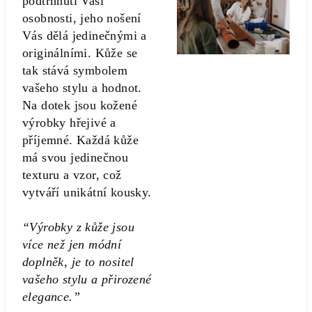
podtrhnutí Vaši
osobnosti, jeho nošení
Vás dělá jedinečnými a
originálními. Kůže se
tak stává symbolem
vašeho stylu a hodnot.
Na dotek jsou kožené
výrobky hřejivé a
příjemné. Každá kůže
má svou jedinečnou
texturu a vzor, což
vytváří unikátní kousky.
“Výrobky z kůže jsou
více než jen módní
doplněk, je to nositel
vašeho stylu a přirozené
elegance.”