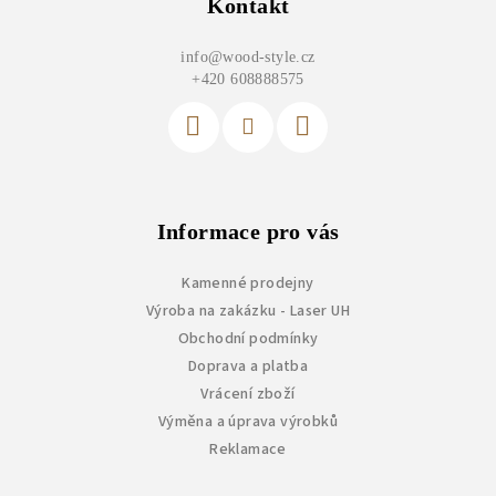
p
Kontakt
a
info
@
wood-style.cz
t
+420 608888575
í
Informace pro vás
Kamenné prodejny
Výroba na zakázku - Laser UH
Obchodní podmínky
Doprava a platba
Vrácení zboží
Výměna a úprava výrobků
Reklamace