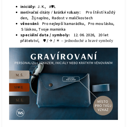
iniciály:
J. K., A♥L
Pro štěstí každý
motivační citáty / krátké vzkazy:
den, Žij naplno, Radost v maličkostech
věnování:
Pro nejlepší kamarádku, Pro mou lásku,
S láskou, Tvoje maminka
speciální data / symboly:
12. 06. 2026, 20 let
přátelství, ♥ / ✈ / ☀
– jednoduché a hravé symboly