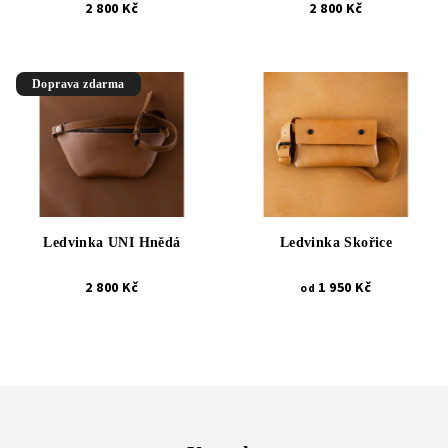
2 800 Kč
2 800 Kč
Doprava zdarma
Ledvinka UNI Hnědá
Ledvinka Skořice
2 800 Kč
1 950 Kč
od
Z
á