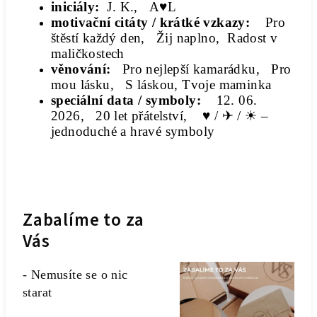
iniciály:
J. K., A♥L
motivační citáty / krátké vzkazy:
Pro
štěstí každý den, Žij naplno, Radost v
maličkostech
věnování:
Pro nejlepší kamarádku, Pro
mou lásku, S láskou, Tvoje maminka
speciální data / symboly:
12. 06.
2026, 20 let přátelství, ♥ / ✈ / ☀ –
jednoduché a hravé symboly
Zabalíme to za
Vás
- Nemusíte se o nic
starat