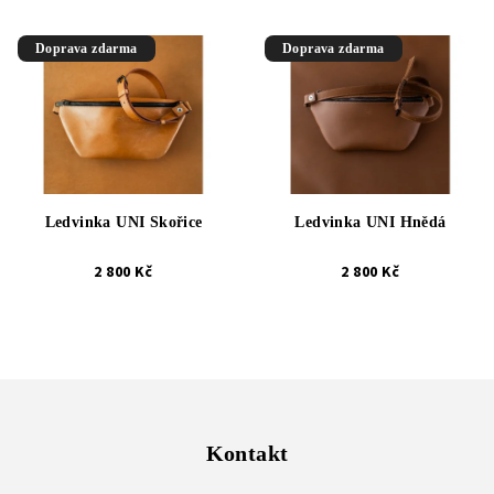
Doprava zdarma
Doprava zdarma
Ledvinka UNI Skořice
Ledvinka UNI Hnědá
2 800 Kč
2 800 Kč
Z
á
p
Kontakt
a