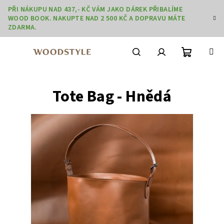
Přejít
PŘI NÁKUPU NAD 437,- KČ VÁM JAKO DÁREK PŘIBALÍME
na
WOOD BOOK. NAKUPTE NAD 2 500 KČ A DOPRAVU MÁTE
obsah
ZDARMA.
Nákupní
Hledat
Přihlášení
Tote Bag - Hnědá
košík