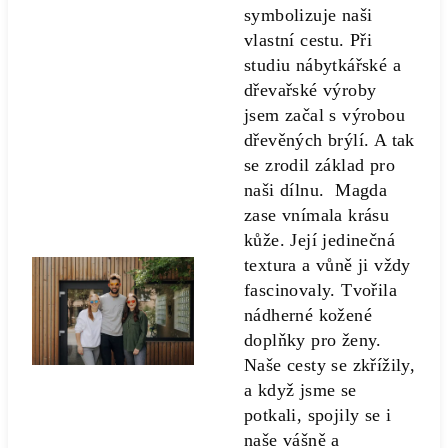
symbolizuje naši
vlastní cestu. Při
studiu nábytkářské a
dřevařské výroby
jsem začal s výrobou
dřevěných brýlí. A tak
se zrodil základ pro
naši dílnu. Magda
zase vnímala krásu
kůže. Její jedinečná
textura a vůně ji vždy
fascinovaly. Tvořila
nádherné kožené
doplňky pro ženy.
Naše cesty se zkřížily,
a když jsme se
potkali, spojily se i
naše vášně a