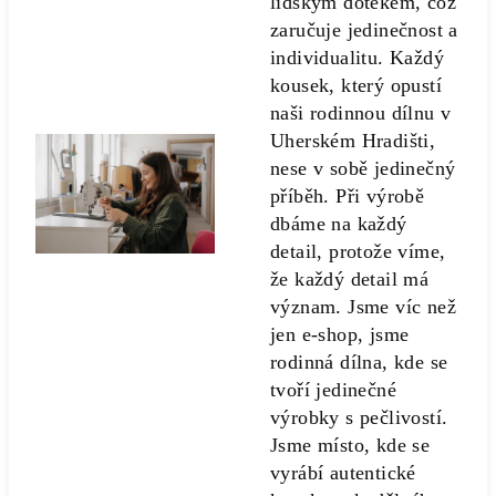
lidským dotekem, což
zaručuje jedinečnost a
individualitu. Každý
kousek, který opustí
naši rodinnou dílnu v
Uherském Hradišti,
nese v sobě jedinečný
příběh. Při výrobě
dbáme na každý
detail, protože víme,
že každý detail má
význam. Jsme víc než
jen e-shop, jsme
rodinná dílna, kde se
tvoří jedinečné
výrobky s pečlivostí.
Jsme místo, kde se
vyrábí autentické