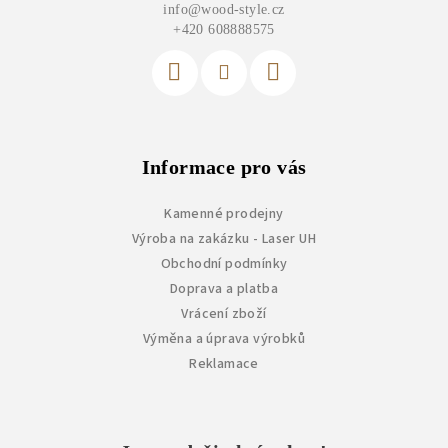
info
@
wood-style.cz
t
+420 608888575
í
Informace pro vás
Kamenné prodejny
Výroba na zakázku - Laser UH
Obchodní podmínky
Doprava a platba
Vrácení zboží
Výměna a úprava výrobků
Reklamace