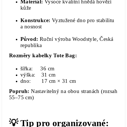
Materiál:
Vysoce kvalitní hnědá hovězí
kůže
Konstrukce:
Vyztužené dno pro stabilitu
a nosnost
Původ:
Ruční výroba Woodstyle, Česká
republika
Rozměry kabelky Tote Bag:
šířka: 36 cm
výška:
31 cm
dno: 17 cm × 31 cm
Popruh:
Nastavitelný na obou stranách (rozsah
55–75 cm)
💡 Tip pro organizované: