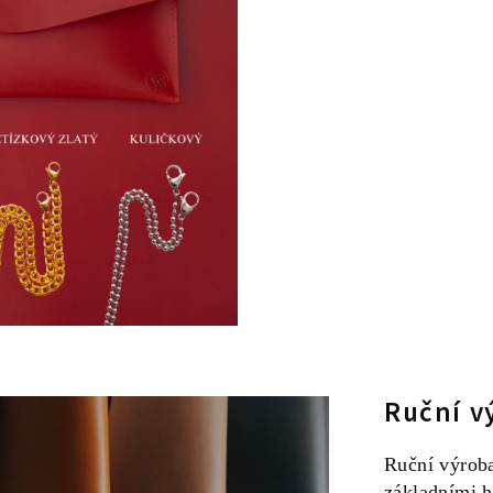
Ruční v
Ruční výroba
základními h