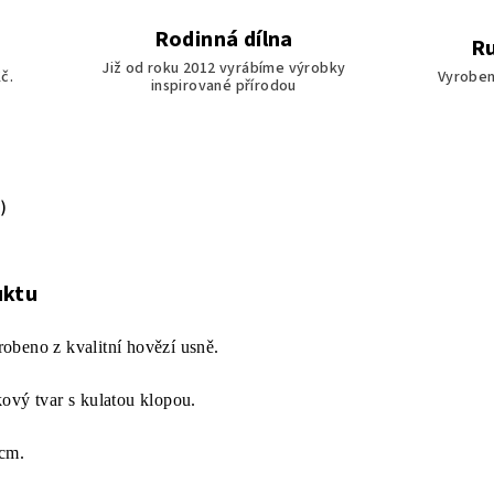
Rodinná dílna
Ru
Již od roku 2012 vyrábíme výrobky
č.
Vyroben
inspirované přírodou
)
uktu
obeno z kvalitní hovězí usně.
ový tvar s kulatou klopou.
 cm.