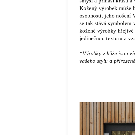
smysl a přináší krásu a
Kožený výrobek může bý
osobnosti, jeho nošení 
se tak stává symbolem v
kožené výrobky hřejivé
jedinečnou texturu a vz
“Výrobky z kůže jsou víc
vašeho stylu a přirozen