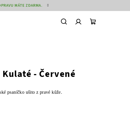
DOPRAVU MÁTE ZDARMA.
Hledat
Přihlášení
Nákupní
košík
 Kulaté - Červené
ské psaníčko ušito z pravé kůže.