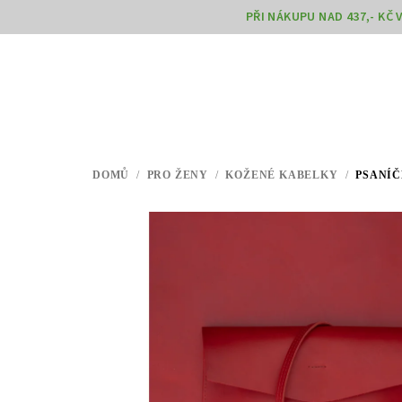
Přejít
PŘI NÁKUPU NAD 437,- KČ
na
obsah
DOMŮ
/
PRO ŽENY
/
KOŽENÉ KABELKY
/
PSANÍČ