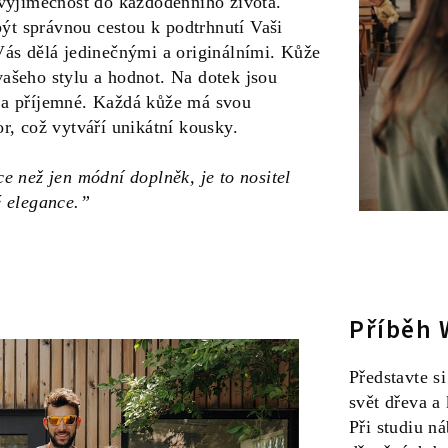
 vyjímečnost do každodenního života.
t správnou cestou k podtrhnutí Vaši
Vás dělá jedinečnými a originálními. Kůže
ašeho stylu a hodnot. Na dotek jsou
 a příjemné. Každá kůže má svou
or, což vytváří unikátní kousky.
e než jen módní doplněk, je to nositel
é elegance.”
Příběh 
Představte si
svět dřeva a 
Při studiu n