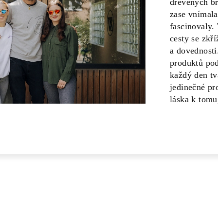
dřevěných br
zase vnímala
fascinovaly.
cesty se zkří
a dovednosti
produktů po
každý den tv
jedinečné pr
láska k tomu