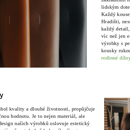
lidským dote
Každý kousek
Hradišti, ne
každý detail
víc než jen e
výrobky s pe
kousky rukod
rodinné díln
y
l kvality a dlouhé životnosti, propůjčuje
ou hodnotu. Je to nejen materiál, ale
 design našich výrobků oslovuje estetický