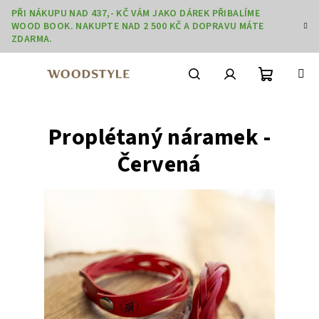
Přejít
PŘI NÁKUPU NAD 437,- KČ VÁM JAKO DÁREK PŘIBALÍME
na
WOOD BOOK. NAKUPTE NAD 2 500 KČ A DOPRAVU MÁTE
obsah
ZDARMA.
Nákupní
Hledat
Přihlášení
Proplétaný náramek -
košík
Červená