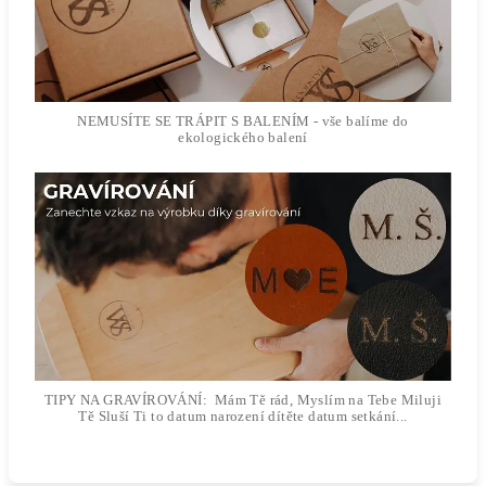
NEMUSÍTE SE TRÁPIT S BALENÍM - vše balíme do
ekologického balení
TIPY NA GRAVÍROVÁNÍ: Mám Tě rád, Myslím na Tebe Miluji
Tě Sluší Ti to datum narození dítěte datum setkání...