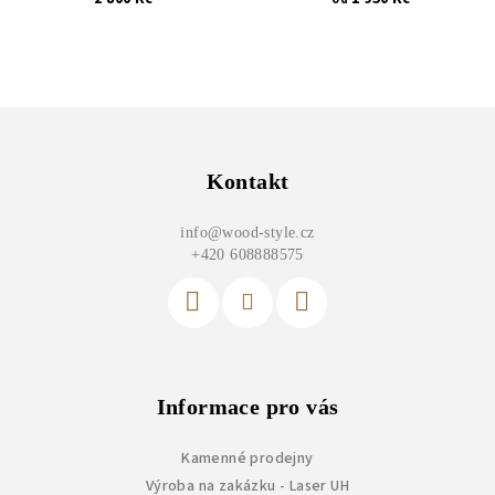
Z
á
p
Kontakt
a
info
@
wood-style.cz
t
+420 608888575
í
Informace pro vás
Kamenné prodejny
Výroba na zakázku - Laser UH