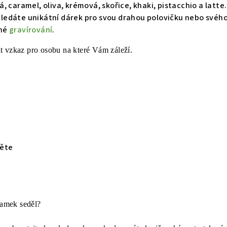
, caramel, oliva, krémová, skořice, khaki, pistacchio a latte.
ledáte unikátní dárek pro svou drahou polovičku nebo své
žné
gravírování
.
 vzkaz pro osobu na které Vám záleží.
těte
áramek seděl?