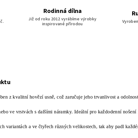
Rodinná dílna
Ru
Již od roku 2012 vyrábíme výrobky
č.
Vyroben
inspirované přírodou
uktu
n z kvalitní hovězí usně, což zaručuje jeho trvanlivost a odolnost
ebo ve vrstvách s dalšími náramky. Ideální pro každodenní nošení i s
ch variantách a ve čtyřech různých velikostech, tak aby padl každ