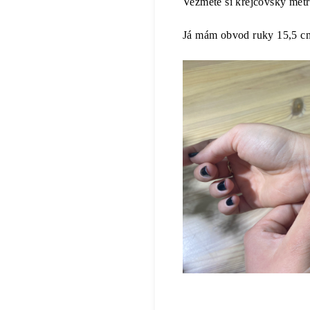
Vezměte si krejčovský metr
Já mám obvod ruky 15,5 cm,