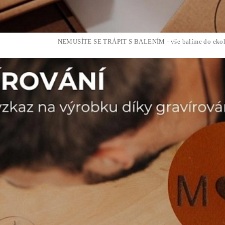
NEMUSÍTE SE TRÁPIT S BALENÍM - vše balíme do ekol