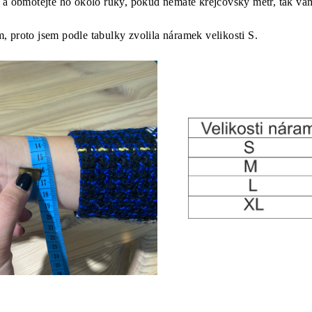
 a obmotejte ho okolo ruky, pokud nemáte krejčovský metr, tak vá
 proto jsem podle tabulky zvolila náramek velikosti S.