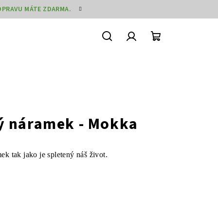
DOPRAVU MÁTE ZDARMA.
Hledat
Přihlášení
Nákupní
košík
ý náramek - Mokka
ek tak jako je spletený náš život.