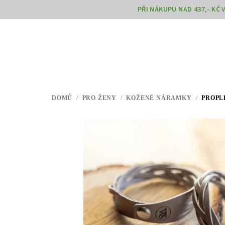
Přejít
PŘI NÁKUPU NAD 437,- KČ
na
obsah
DOMŮ
/
PRO ŽENY
/
KOŽENÉ NÁRAMKY
/
PROPL