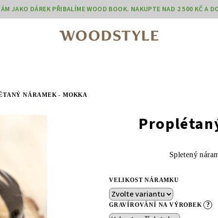
 VÁM JAKO DÁREK PŘIBALÍME WOOD BOOK. NAKUPTE NAD 2 500 KČ A 
ÉTANÝ NÁRAMEK - MOKKA
Proplétan
Spletený náram
VELIKOST NÁRAMKU
?
GRAVÍROVÁNÍ NA VÝROBEK