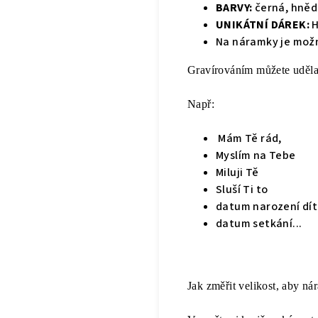
BARVY:
černá, hnědá
UNIKÁTNÍ DÁREK:
H
Na náramky je mo
Gravírováním můžete udělat
Např:
Mám Tě rád,
Myslím na Tebe
Miluji Tě
Sluší Ti to
datum narození dí
datum setkání...
Jak změřit velikost, aby n