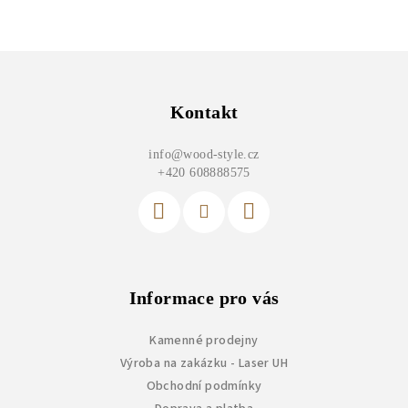
Z
á
p
Kontakt
a
info
@
wood-style.cz
t
+420 608888575
í
Informace pro vás
Kamenné prodejny
Výroba na zakázku - Laser UH
Obchodní podmínky