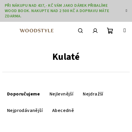
Přejít
PŘI NÁKUPU NAD 437,- KČ VÁM JAKO DÁREK PŘIBALÍME
na
WOOD BOOK. NAKUPTE NAD 2 500 KČ A DOPRAVU MÁTE
obsah
ZDARMA.
Nákupní
Hledat
Přihlášení
Kulaté
košík
Ř
a
Doporučujeme
Nejlevnější
Nejdražší
z
e
Nejprodávanější
Abecedně
n
í
V