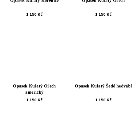
Opasek Kulatý Kořenice
Opasek Kulatý Ořech
1 150 Kč
1 150 Kč
Opasek Kulatý Ořech
Opasek Kulatý Šedé hedvábí
americký
1 150 Kč
1 150 Kč