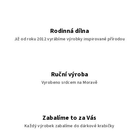
v
k
y
v
Rodinná dílna
ý
Již od roku 2012 vyrábíme výrobky inspirované přírodou
p
i
s
u
Ruční výroba
Vyrobeno srdcem na Moravě
Zabalíme to za Vás
Každý výrobek zabalíme do dárkové krabičky