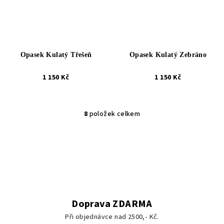
Opasek Kulatý Třešeň
Opasek Kulatý Zebráno
1 150 Kč
1 150 Kč
8
položek celkem
O
v
l
á
d
a
c
í
Doprava ZDARMA
p
Při objednávce nad 2500,- Kč.
r