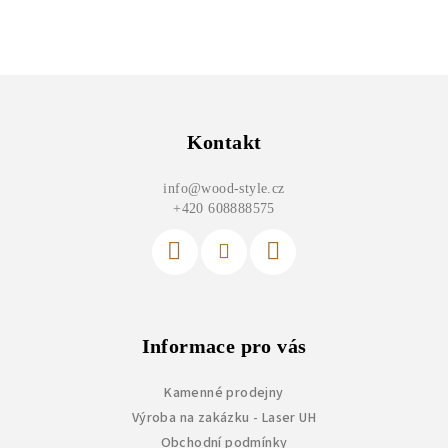
Z
á
p
Kontakt
a
info
@
wood-style.cz
t
+420 608888575
í
Informace pro vás
Kamenné prodejny
Výroba na zakázku - Laser UH
Obchodní podmínky