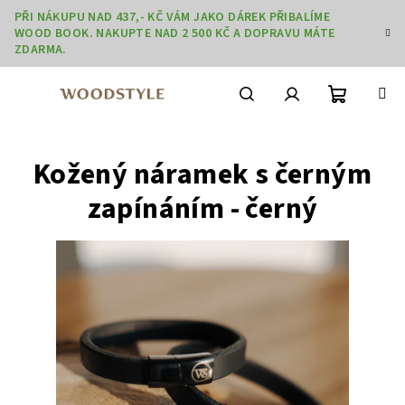
Přejít
PŘI NÁKUPU NAD 437,- KČ VÁM JAKO DÁREK PŘIBALÍME
na
WOOD BOOK. NAKUPTE NAD 2 500 KČ A DOPRAVU MÁTE
obsah
ZDARMA.
Nákupní
Hledat
Přihlášení
Kožený náramek s černým
košík
zapínáním - černý