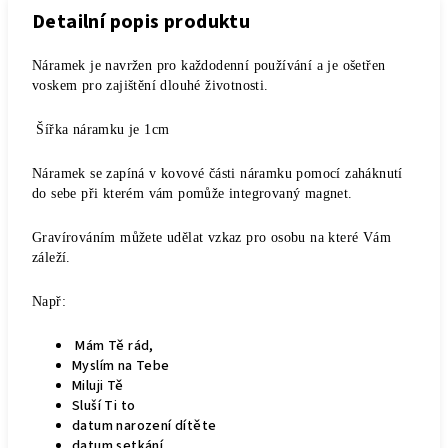
Detailní popis produktu
Náramek je navržen pro každodenní používání a je ošetřen
voskem pro zajištění dlouhé životnosti.
Šířka náramku je 1cm
Náramek se zapíná v kovové části náramku pomocí zaháknutí
do sebe při kterém vám pomůže integrovaný magnet.
Gravírováním můžete udělat vzkaz pro osobu na které Vám
záleží.
Např:
Mám Tě rád,
Myslím na Tebe
Miluji Tě
Sluší Ti to
datum narození dítěte
datum setkání...