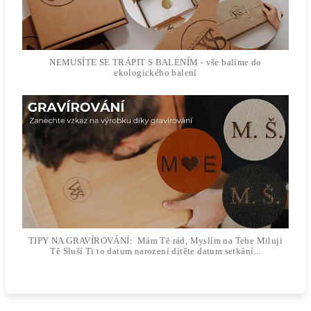
NEMUSÍTE SE TRÁPIT S BALENÍM - vše balíme do
ekologického balení
TIPY NA GRAVÍROVÁNÍ: Mám Tě rád, Myslím na Tebe Miluji
Tě Sluší Ti to datum narození dítěte datum setkání...