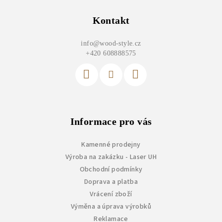
á
p
Kontakt
a
info
@
wood-style.cz
t
+420 608888575
í
Informace pro vás
Kamenné prodejny
Výroba na zakázku - Laser UH
Obchodní podmínky
Doprava a platba
Vrácení zboží
Výměna a úprava výrobků
Reklamace