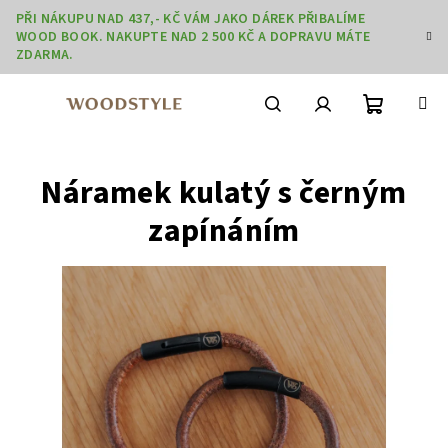
Přejít
PŘI NÁKUPU NAD 437,- KČ VÁM JAKO DÁREK PŘIBALÍME
na
WOOD BOOK. NAKUPTE NAD 2 500 KČ A DOPRAVU MÁTE
obsah
ZDARMA.
Nákupní
Hledat
Přihlášení
Náramek kulatý s černým
košík
zapínáním