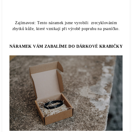
Zajímavost: Tento náramek jsme vyrobili zrecyklováním
zbytků kůže, které vznikají při výrobě popruhu na psaníčko.
NÁRAMEK VÁM ZABALÍME DO DÁRKOVÉ KRABIČKY