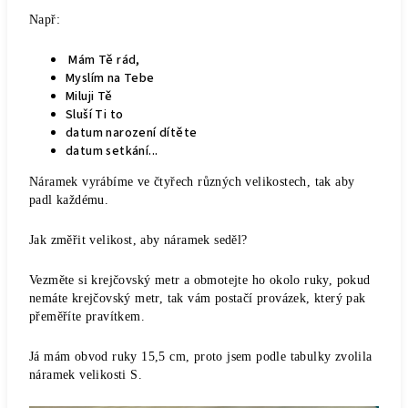
Např:
Mám Tě rád,
Myslím na Tebe
Miluji Tě
Sluší Ti to
datum narození dítěte
datum setkání...
Náramek vyrábíme ve čtyřech různých velikostech, tak aby
padl každému.
Jak změřit velikost, aby náramek seděl?
Vezměte si krejčovský metr a obmotejte ho okolo ruky, pokud
nemáte krejčovský metr, tak vám postačí provázek, který pak
přeměříte pravítkem.
Já mám obvod ruky 15,5 cm, proto jsem podle tabulky zvolila
náramek velikosti S.