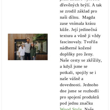
dřevěných brýlí. A tak
se zrodil základ pro
naši dílnu. Magda
zase vnímala krásu
kůže. Její jedinečná
textura a vůně ji vždy
fascinovaly. Tvořila
nádherné kožené
doplňky pro ženy.
Naše cesty se zkřížily,
a když jsme se
potkali, spojily se i
naše vášně a
dovednosti. Jednoho
dne jsme se rozhodli
pro spojení produktů
pod jednu značku
Wood Style
. Naše