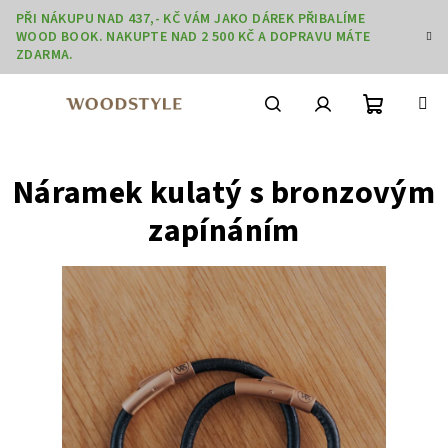
Přejít
PŘI NÁKUPU NAD 437,- KČ VÁM JAKO DÁREK PŘIBALÍME
na
WOOD BOOK. NAKUPTE NAD 2 500 KČ A DOPRAVU MÁTE
obsah
ZDARMA.
Nákupní
Hledat
Přihlášení
Náramek kulatý s bronzovým
košík
zapínáním