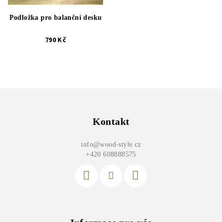
Podložka pro balanční desku
790 Kč
Z
á
p
Kontakt
a
info
@
wood-style.cz
t
+420 608888575
í