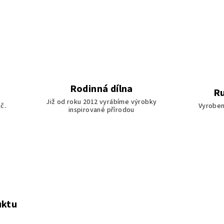
Rodinná dílna
Ru
Již od roku 2012 vyrábíme výrobky
č.
Vyroben
inspirované přírodou
uktu