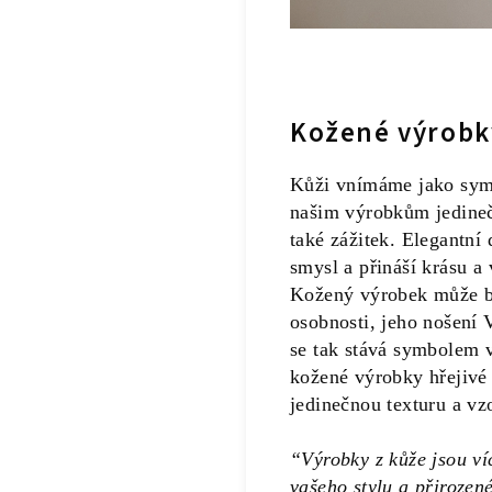
Kožené výrobk
Kůži vnímáme jako symbo
našim výrobkům jedinečn
také zážitek. Elegantní
smysl a přináší krásu a
Kožený výrobek může bý
osobnosti, jeho nošení 
se tak stává symbolem v
kožené výrobky hřejivé
jedinečnou texturu a vz
“Výrobky z kůže jsou víc
vašeho stylu a přirozen