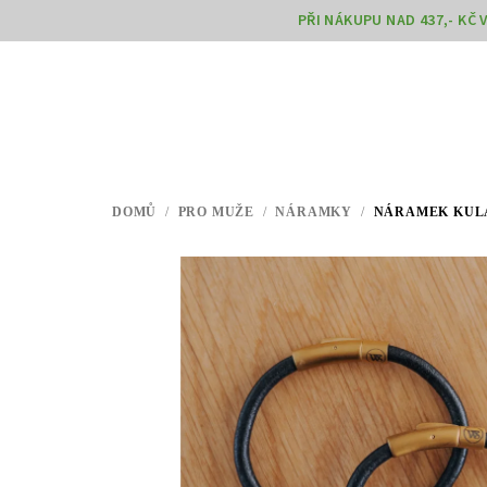
Přejít
PŘI NÁKUPU NAD 437,- KČ
na
obsah
DOMŮ
/
PRO MUŽE
/
NÁRAMKY
/
NÁRAMEK KULA