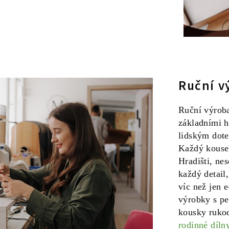
Ruční v
Ruční výroba
základními h
lidským dote
Každý kousek
Hradišti, ne
každý detail
víc než jen e
výrobky s pe
kousky rukod
rodinné díln