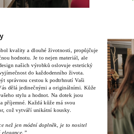
y
l kvality a dlouhé životnosti, propůjčuje
ou hodnotu. Je to nejen materiál, ale
 design našich výrobků oslovuje estetický
 vyjímečnost do každodenního života.
t správnou cestou k podtrhnutí Vaši
Vás dělá jedinečnými a originálními. Kůže
ašeho stylu a hodnot. Na dotek jsou
 a příjemné. Každá kůže má svou
or, což vytváří unikátní kousky.
e než jen módní doplněk, je to nositel
é elegance.”