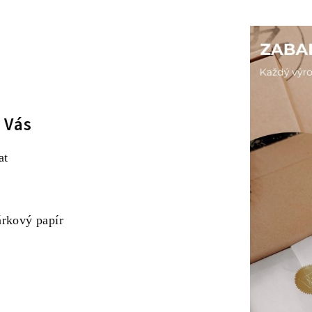
 Vás
at
árkový papír