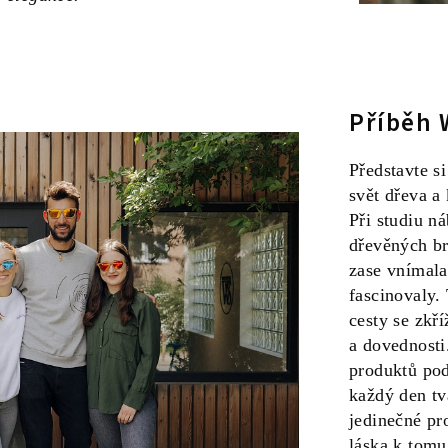
Příběh 
Představte si
svět dřeva a 
Při studiu n
dřevěných br
zase vnímala
fascinovaly.
cesty se zkří
a dovednosti
produktů po
každý den tv
jedinečné pr
láska k tomu