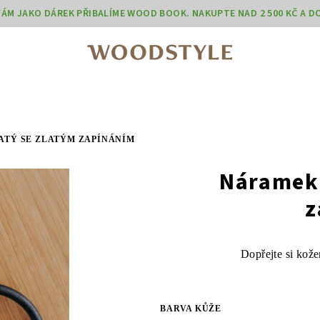
 VÁM JAKO DÁREK PŘIBALÍME WOOD BOOK. NAKUPTE NAD 2 500 KČ A 
TÝ SE ZLATÝM ZAPÍNÁNÍM
Náramek 
z
Dopřejte si kož
BARVA KŮŽE