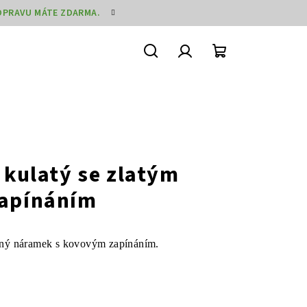
DOPRAVU MÁTE ZDARMA.
Hledat
Přihlášení
Nákupní
košík
kulatý se zlatým
apínáním
ený náramek s kovovým zapínáním.