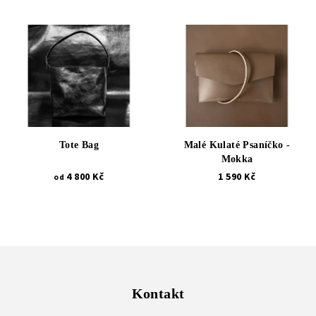
Tote Bag
Malé Kulaté Psaníčko -
Mokka
4 800 Kč
1 590 Kč
od
Z
á
p
Kontakt
a