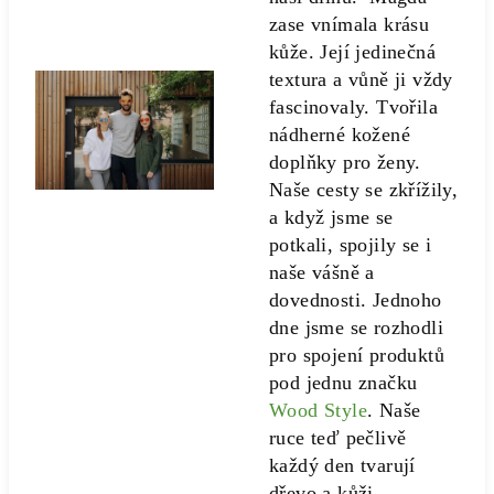
zase vnímala krásu
kůže. Její jedinečná
textura a vůně ji vždy
fascinovaly. Tvořila
nádherné kožené
doplňky pro ženy.
Naše cesty se zkřížily,
a když jsme se
potkali, spojily se i
naše vášně a
dovednosti. Jednoho
dne jsme se rozhodli
pro spojení produktů
pod jednu značku
Wood Style
. Naše
ruce teď pečlivě
každý den tvarují
dřevo a kůži,