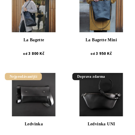
La Bagette
La Bagette Mini
3 800 Kč
3 950 Kč
od
od
Nejprodávanější
Doprava zdarma
Ledvinka
Ledvinka UNI