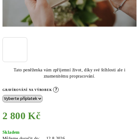
Tato peněženka vám zpříjemní život, díky své štíhlosti ale i
znamenitému propracování.
?
GRAVÍROVÁNÍ NA VÝROBEK
2 800 Kč
Měrná
Skladem
cena:
Můžeme doručit do:
12.8.2026