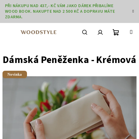
Přejít
PŘI NÁKUPU NAD 437,- KČ VÁM JAKO DÁREK PŘIBALÍME
na
WOOD BOOK. NAKUPTE NAD 2 500 KČ A DOPRAVU MÁTE
obsah
ZDARMA.
Nákupní
Hledat
Přihlášení
Dámská Peněženka - Krémová
košík
Novinka