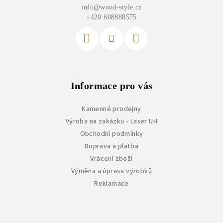
info
@
wood-style.cz
t
+420 608888575
í
Informace pro vás
Kamenné prodejny
Výroba na zakázku - Laser UH
Obchodní podmínky
Doprava a platba
Vrácení zboží
Výměna a úprava výrobků
Reklamace